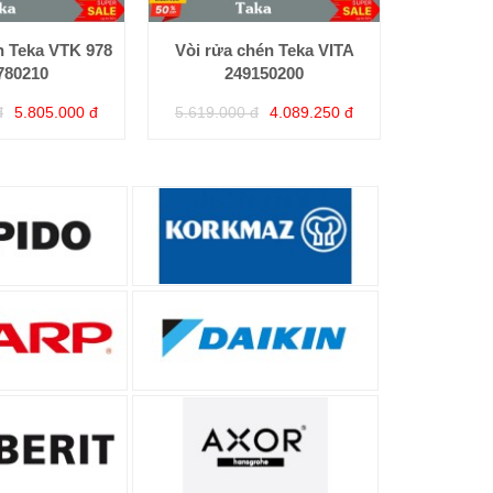
n Teka VTK 978
Vòi rửa chén Teka VITA
780210
249150200
đ
5.805.000 đ
5.619.000 đ
4.089.250 đ