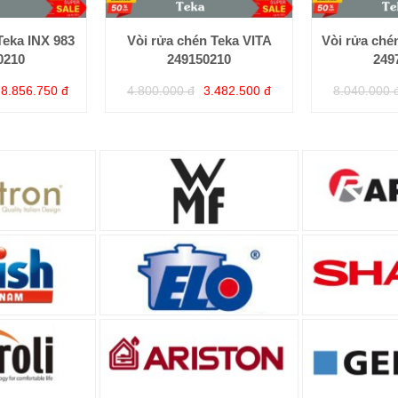
Teka INX 983
Vòi rửa chén Teka VITA
Vòi rửa ché
0210
249150210
249
8.856.750 đ
4.800.000 đ
3.482.500 đ
8.040.000 