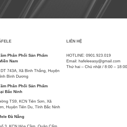
ÄFELE
LIÊN HỆ
Tâm Phân Phối Sản Phẩm
HOTLINE: 0901.923.019
 Miền Nam
Email: hafeleeasy@gmail.com
Thứ hai – Chủ nhật / 8:00 – 18:0
 DT 743A, Xã Bình Thắng, Huyện
Tỉnh Bình Dương
Tâm Phân Phối Sản Phẩm
tại Bắc Ninh
ường TS9, KCN Tiên Sơn, Xã
n, Huyện Tiên Du, Tỉnh Bắc Ninh
fele Đà Nẵng
số 3, KCN Hòa Cầm, Quận Cẩm