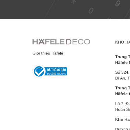
KHO H
Giới thiệu Häfele
Trung 
Häfele
Số 324,
Dĩ An, 
Trung 
Häfele 
Lô 7, Đ
Hoàn Sơ
Kho Hä
Đường 