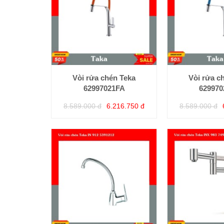
Vòi rửa chén Teka
Vòi rửa c
62997021FA
62997
8.589.000 đ
6.216.750 đ
8.589.000 đ