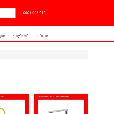
0901.923.019
gue
Khuyến mãi
Liên Hệ