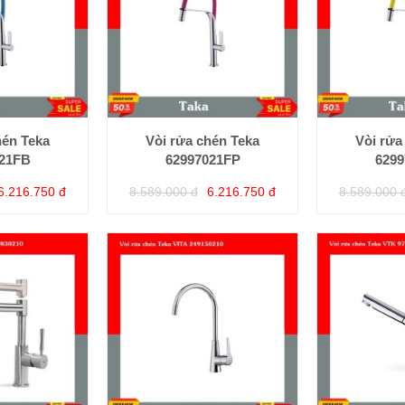
hén Teka
Vòi rửa chén Teka
Vòi rửa
021FB
62997021FP
6299
6.216.750 đ
8.589.000 đ
6.216.750 đ
8.589.000 