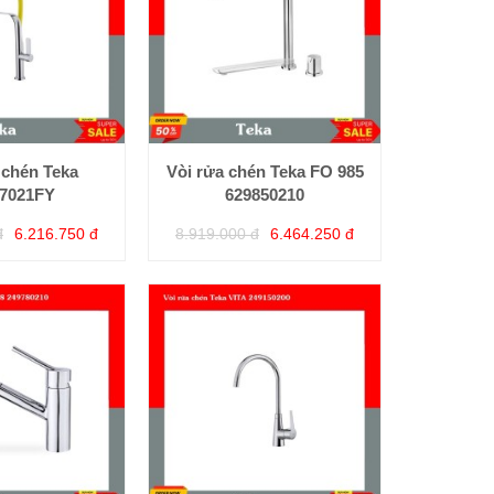
 chén Teka
Vòi rửa chén Teka FO 985
7021FY
629850210
đ
6.216.750 đ
8.919.000 đ
6.464.250 đ