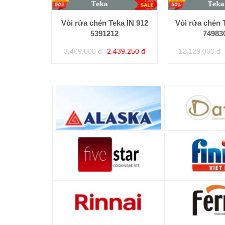
Vòi rửa chén Teka IN 912
Vòi rửa chén 
5391212
74983
3.409.000 đ
2.439.250 đ
12.129.000 đ