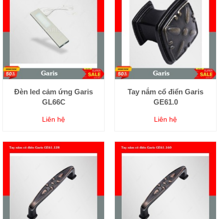
Đèn led cảm ứng Garis
Tay nắm cổ điển Garis
GL66C
GE61.0
Liên hệ
Liên hệ