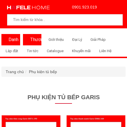
0901.923.019
Danh
Thương
Giới thiệu
Đại Lý
Giải Pháp
Mục
Hiệu
Lắp đặt
Tin tức
Catalogue
Khuyến mãi
Liên Hệ
Trang chủ
Phụ kiện tủ bếp
PHỤ KIỆN TỦ BẾP GARIS