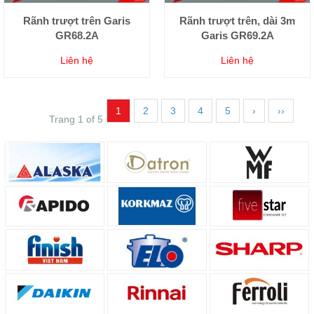
Rãnh trượt trên Garis
Rãnh trượt trên, dài 3m
GR68.2A
Garis GR69.2A
Liên hệ
Liên hệ
1
2
3
4
5
›
››
Trang 1 of 5