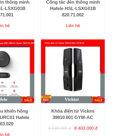
èn thông minh
Công tắc đèn thông minh
SL-LSXG01B
Hafele HSL-LSXG01B
.71.001
820.71.002
ên hệ
Liên hệ
iều khiển hồng
Khóa điện tử Vickini
-URC01 Hafele
39810.001 GYM-AC
.03.020
9.590.000 đ
8.403.000 đ
ên hệ