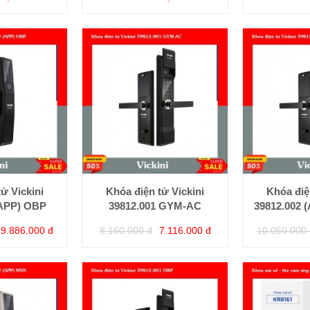
ử Vickini
Khóa điện tử Vickini
Khóa điệ
(APP) OBP
39812.001 GYM-AC
39812.002 
9.886.000 đ
8.160.000 đ
7.116.000 đ
10.050.000 