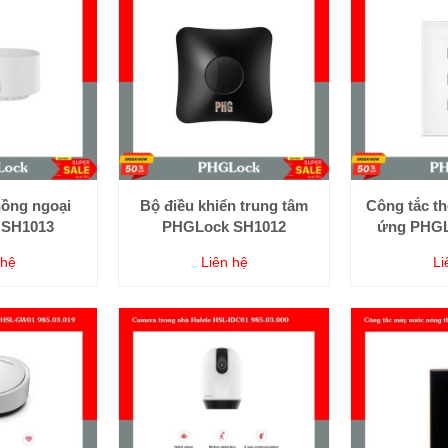
hồng ngoại
Bộ điều khiển trung tâm
Công tắc t
 SH1013
PHGLock SH1012
ứng PHGL
 hệ
Liên hệ
Li