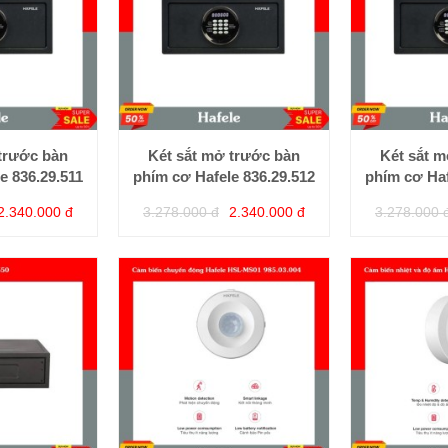
trước bàn
Két sắt mở trước bàn
Két sắt 
e 836.29.511
phím cơ Hafele 836.29.512
phím cơ Haf
2.340.000 đ
3.278.000 đ
2.340.000 đ
3.278.000 