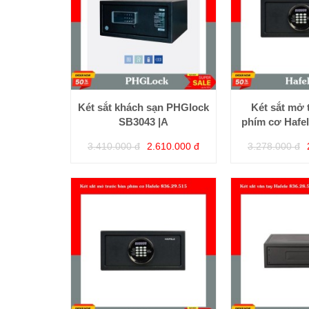
Két sắt khách sạn PHGlock
Két sắt mở 
SB3043 |A
phím cơ Hafel
3.410.000 đ
2.610.000 đ
3.278.000 đ