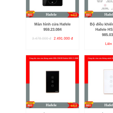
Màn hình cửa Hafele
Bộ điều khiể
959.23.084
Hafele H
985.03
3.478.000 đ
2.491.000 đ
Liên