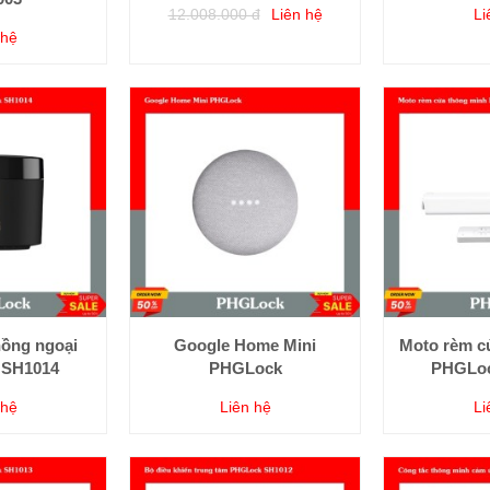
12.008.000 đ
Liên hệ
Li
 hệ
hồng ngoại
Google Home Mini
Moto rèm c
 SH1014
PHGLock
PHGLoc
 hệ
Liên hệ
Li