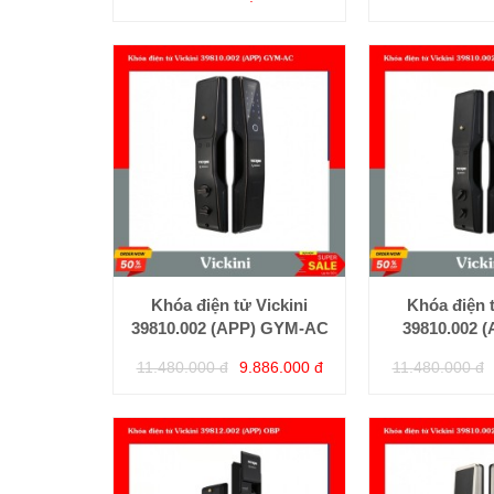
Khóa điện tử Vickini
Khóa điện t
39810.002 (APP) GYM-AC
39810.002 
11.480.000 đ
9.886.000 đ
11.480.000 đ