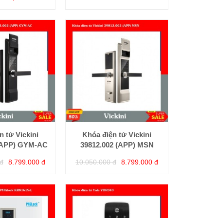
n tử Vickini
Khóa điện tử Vickini
(APP) GYM-AC
39812.002 (APP) MSN
đ
8.799.000 đ
10.050.000 đ
8.799.000 đ