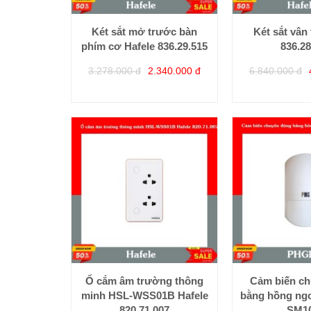
Két sắt mở trước bàn
Két sắt vân 
phím cơ Hafele 836.29.515
836.28
3.278.000 đ
2.340.000 đ
6.840.000 đ
Ổ cắm âm trường thông
Cảm biến c
minh HSL-WSS01B Hafele
bằng hồng ng
820.71.007
SM1