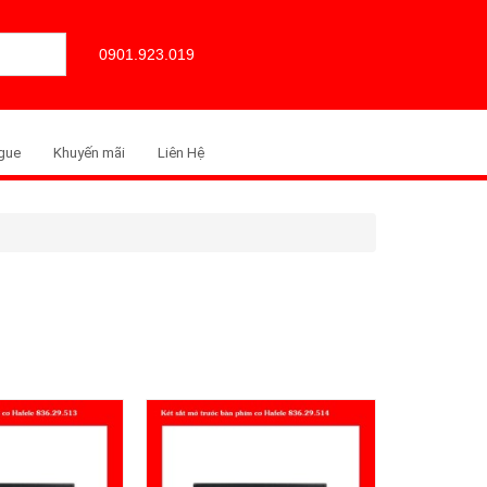
0901.923.019
gue
Khuyến mãi
Liên Hệ