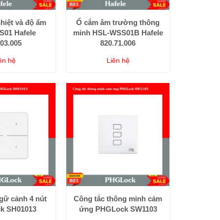
hiệt và độ ẩm
Ổ cắm âm trường thông
01 Hafele
minh HSL-WSS01B Hafele
.03.005
820.71.006
ên hệ
Liên hệ
gữ cảnh 4 nút
Công tắc thông minh cảm
k SH01013
ứng PHGLock SW1103