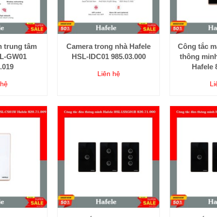
n trung tâm
Camera trong nhà Hafele
Công tắc m
SL-GW01
HSL-IDC01 985.03.000
thông min
.019
Hafele 
Liên hệ
 hệ
Li