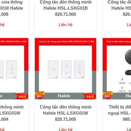
 cửa thông
Công tắc đèn thông minh
Công tắc đ
01W Hafele
Hafele HSL-LSXG01B
Hafele H
.009
820.71.000
820
 hệ
Liên hệ
Li
 thông minh
Công tắc đèn thông minh
Thiết bị đ
L-LSXG01W
Hafele HSL-LSXG01W
ngoại HSL
.004
820.71.005
985
 hệ
Liên hệ
Li