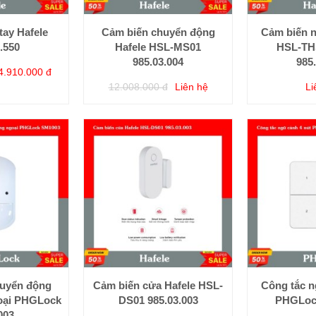
tay Hafele
Cảm biến chuyển động
Cảm biến n
.550
Hafele HSL-MS01
HSL-THS
985.03.004
985
4.910.000 đ
12.008.000 đ
Liên hệ
Li
huyển động
Cảm biến cửa Hafele HSL-
Công tắc n
oại PHGLock
DS01 985.03.003
PHGLoc
003