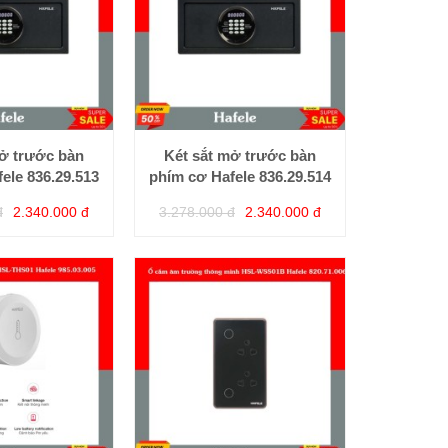
mở trước bàn
Két sắt mở trước bàn
ele 836.29.513
phím cơ Hafele 836.29.514
đ
2.340.000 đ
3.278.000 đ
2.340.000 đ