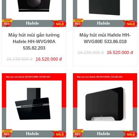
Máy hút mùi gắn tường
Máy hút mùi Hafele HH-
Hafele HH-WVG90A
WVG80E 533.86.018
535.82.203
24.239.000 đ
16.520.000 đ
24.239.000 đ
16.520.000 đ