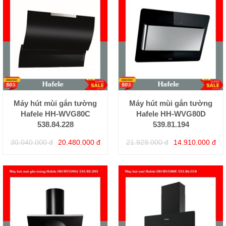
Máy hút mùi gắn tường
Máy hút mùi gắn tường
Hafele HH-WVG80C
Hafele HH-WVG80D
538.84.228
539.81.194
30.040.000 đ
20.480.000 đ
21.929.000 đ
14.910.000 đ