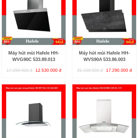
Máy hút mùi Hafele HH-
Máy hút mùi Hafele HH-
WVG90C 533.89.013
WVS90A 533.86.003
17.299.000 đ
12.530.000 đ
25.339.000 đ
17.290.000 đ