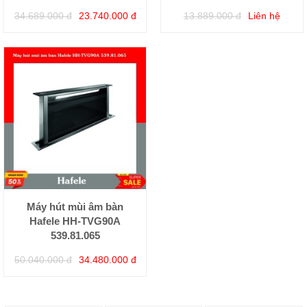
34.689.000 đ
23.740.000 đ
13.889.000 đ
Liên hệ
Máy hút mùi âm bàn
Hafele HH-TVG90A
539.81.065
50.040.000 đ
34.480.000 đ