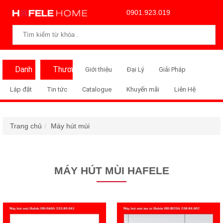
0901.923.019
Danh
Thương
Giới thiệu
Đại Lý
Giải Pháp
Mục
Hiệu
Lắp đặt
Tin tức
Catalogue
Khuyến mãi
Liên Hệ
Trang chủ
Máy hút mùi
MÁY HÚT MÙI HAFELE