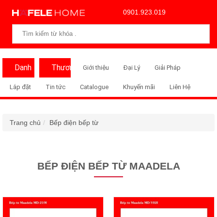
0901.923.019
Danh
Thương
Giới thiệu
Đại Lý
Giải Pháp
Mục
Hiệu
Lắp đặt
Tin tức
Catalogue
Khuyến mãi
Liên Hệ
Trang chủ
Bếp điện bếp từ
BẾP ĐIỆN BẾP TỪ MAADELA