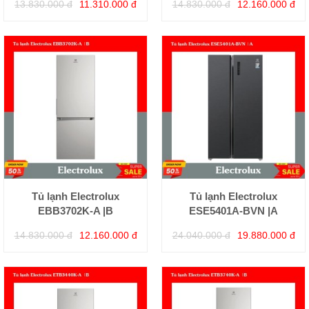
13.830.000 đ
11.310.000 đ
14.830.000 đ
12.160.000 đ
Tủ lạnh Electrolux
Tủ lạnh Electrolux
EBB3702K-A |B
ESE5401A-BVN |A
14.830.000 đ
12.160.000 đ
24.040.000 đ
19.880.000 đ