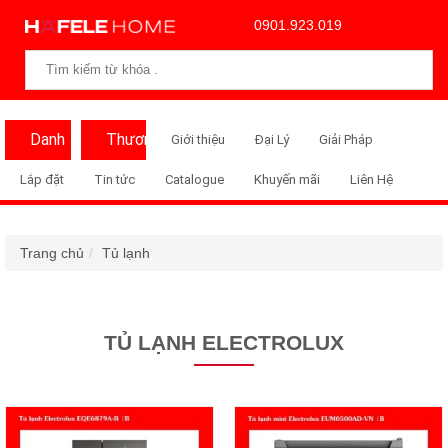
0901.923.019
Danh
Thương
Giới thiệu
Đại Lý
Giải Pháp
Mục
Hiệu
Lắp đặt
Tin tức
Catalogue
Khuyến mãi
Liên Hệ
Trang chủ
Tủ lạnh
TỦ LẠNH ELECTROLUX