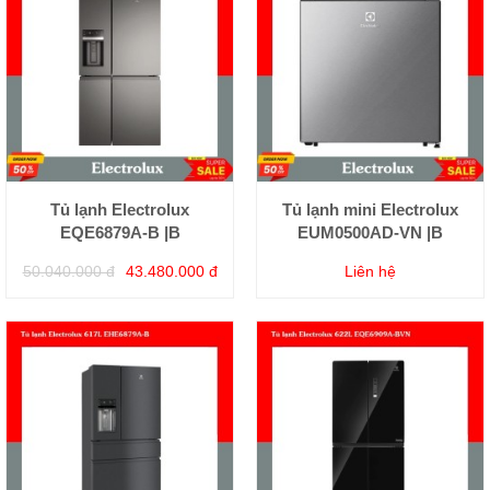
Tủ lạnh Electrolux
Tủ lạnh mini Electrolux
EQE6879A-B |B
EUM0500AD-VN |B
50.040.000 đ
43.480.000 đ
Liên hệ