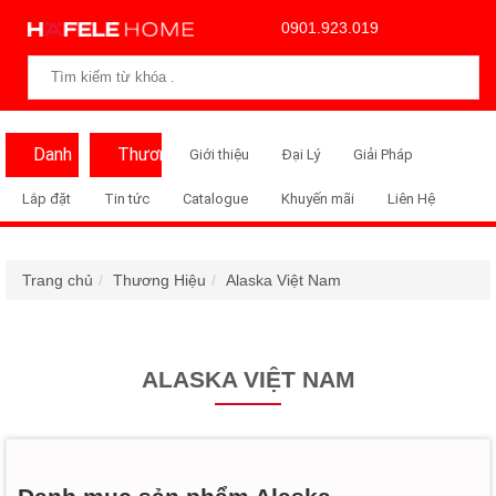
0901.923.019
Danh
Thương
Giới thiệu
Đại Lý
Giải Pháp
Mục
Hiệu
Lắp đặt
Tin tức
Catalogue
Khuyến mãi
Liên Hệ
Trang chủ
Thương Hiệu
Alaska Việt Nam
ALASKA VIỆT NAM