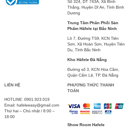
Số 324, DT 743A, Xã Bình
Thắng, Huyện Dĩ An, Tỉnh Bình
Dương
Trung Tâm Phân Phối Sản
Phẩm Häfele tại Bắc Ninh
Lô 7, Đường TS9, KCN Tiên
Sơn, Xã Hoàn Sơn, Huyện Tiên
Du, Tỉnh Bắc Ninh
Kho Häfele Đà Nẵng
Đường số 3, KCN Hòa Cầm,
Quận Cẩm Lệ, TP. Đà Nẵng
LIÊN HỆ
PHƯƠNG THỨC THANH
TOÁN
HOTLINE: 0901.923.019
Email: hafeleeasy@gmail.com
Thứ hai – Chủ nhật / 8:00 –
18:00
Show Room Hafele