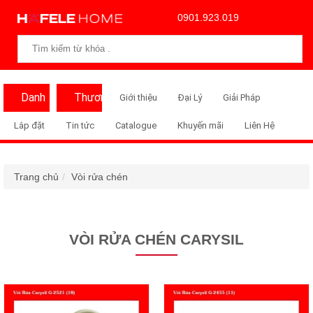
0901.923.019
Danh
Thương
Giới thiệu
Đại Lý
Giải Pháp
Mục
Hiệu
Lắp đặt
Tin tức
Catalogue
Khuyến mãi
Liên Hệ
Trang chủ
Vòi rửa chén
VÒI RỬA CHÉN CARYSIL