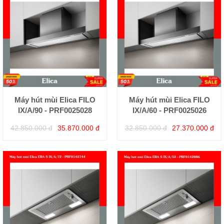
Máy hút mùi Elica FILO
Máy hút mùi Elica FILO
IX/A/90 - PRF0025028
IX/A/60 - PRF0025026
42.850.000 đ
35.870.000 đ
32.850.000 đ
27.370.000 đ