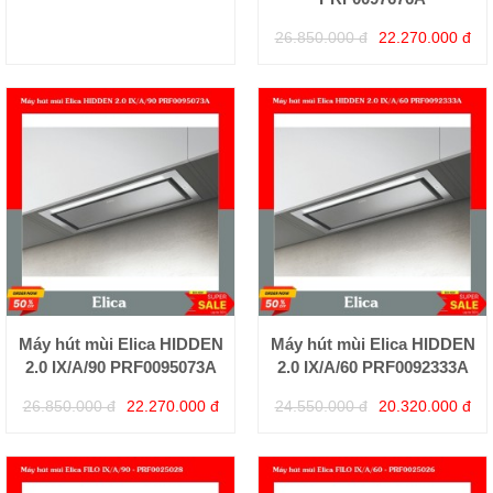
26.850.000 đ
22.270.000 đ
Máy hút mùi Elica HIDDEN
Máy hút mùi Elica HIDDEN
2.0 IX/A/90 PRF0095073A
2.0 IX/A/60 PRF0092333A
26.850.000 đ
22.270.000 đ
24.550.000 đ
20.320.000 đ