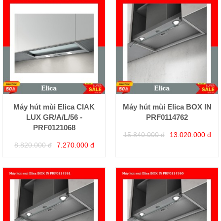
Máy hút mùi Elica CIAK
Máy hút mùi Elica BOX IN
LUX GR/A/L/56 -
PRF0114762
PRF0121068
15.840.000 đ
13.020.000 đ
8.820.000 đ
7.270.000 đ