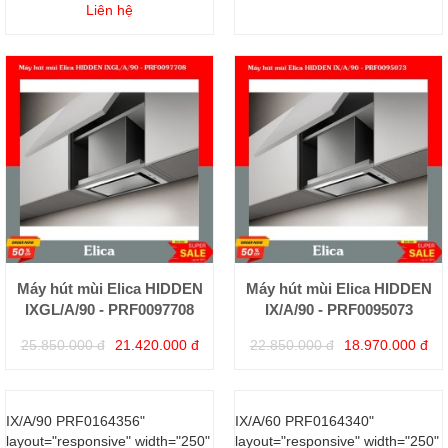
Liên hệ
Máy hút mùi Elica HIDDEN
Máy hút mùi Elica HIDDEN
IXGL/A/90 - PRF0097708
IX/A/90 - PRF0095073
25.850.000 đ
21.420.000 đ
22.850.000 đ
18.970.000 đ
[email protected]
[email protected]
IX/A/90 PRF0164356"
IX/A/60 PRF0164340"
layout="responsive" width="250"
layout="responsive" width="250"