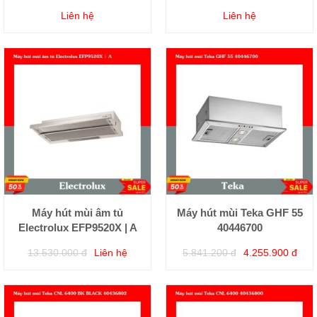
Liên hệ
Liên hệ
Máy hút mùi âm tủ
Máy hút mùi Teka GHF 55
Electrolux EFP9520X | A
40446700
13.530.000 đ
Liên hệ
5.841.200 đ
4.255.900 đ