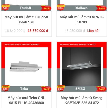
Máy hút mùi âm tủ Dudoff
Máy hút mùi âm tủ ARNO-
Peak S70
K0709
18.840.000 đ
15.570.000 đ
48.950.000 đ
Liên hệ
Máy hút mùi Teka CNL
Máy hút mùi âm tủ Smeg
9815 PLUS 40436860
KSET92E 536.84.872