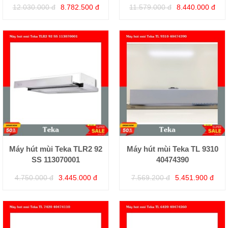
12.030.000 đ
8.782.500 đ
11.579.000 đ
8.440.000 đ
Máy hút mùi Teka TLR2 92
Máy hút mùi Teka TL 9310
SS 113070001
40474390
4.750.000 đ
3.445.000 đ
7.569.200 đ
5.451.900 đ