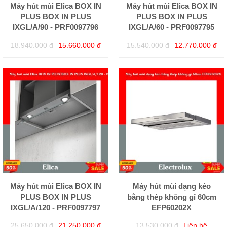
Máy hút mùi Elica BOX IN
Máy hút mùi Elica BOX IN
PLUS BOX IN PLUS
PLUS BOX IN PLUS
IXGL/A/90 - PRF0097796
IXGL/A/60 - PRF0097795
18.940.000 đ
15.660.000 đ
15.540.000 đ
12.770.000 đ
Máy hút mùi Elica BOX IN
Máy hút mùi dạng kéo
PLUS BOX IN PLUS
bằng thép không gỉ 60cm
IXGL/A/120 - PRF0097797
EFP60202X
25.650.000 đ
21.250.000 đ
13.530.000 đ
Liên hệ