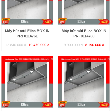
Máy hút mùi Elica BOX IN
Máy hút mùi Elica BOX IN
PRF0114761
PRF0114760
12.840.000 đ
10.470.000 đ
9.900.000 đ
8.190.000 đ