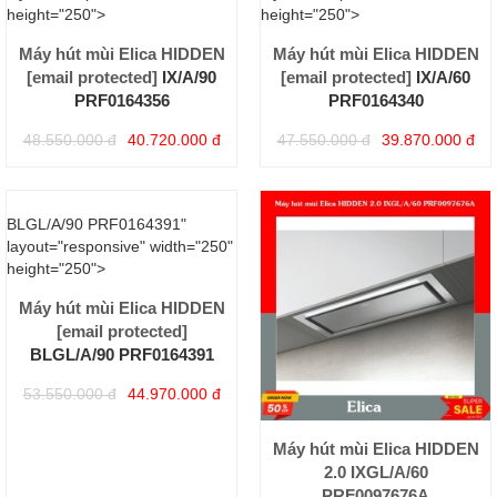
height="250">
height="250">
Máy hút mùi Elica HIDDEN
Máy hút mùi Elica HIDDEN
[email protected]
IX/A/90
[email protected]
IX/A/60
PRF0164356
PRF0164340
48.550.000 đ
40.720.000 đ
47.550.000 đ
39.870.000 đ
[email protected]
BLGL/A/90 PRF0164391"
layout="responsive" width="250"
height="250">
Máy hút mùi Elica HIDDEN
[email protected]
BLGL/A/90 PRF0164391
53.550.000 đ
44.970.000 đ
Máy hút mùi Elica HIDDEN
2.0 IXGL/A/60
PRF0097676A