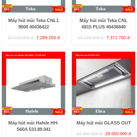
Máy hút mùi Teka CNL1
Máy hút mùi Teka CNL
9000 40436422
6815 PLUS 40436840
10.019.000 đ
7.289.250 đ
10.149.000 đ
7.371.750 đ
Máy hút mùi Hafele HH-
Máy hút mùi GLASS OUT
S60A 533.89.041
32.450.000 đ
28.650.000 đ