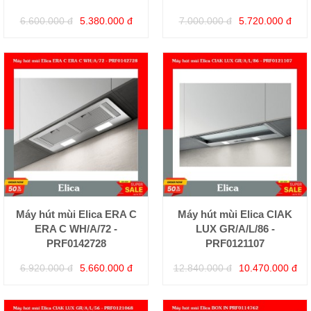
6.600.000 đ
5.380.000 đ
7.000.000 đ
5.720.000 đ
Máy hút mùi Elica ERA C
Máy hút mùi Elica CIAK
ERA C WH/A/72 -
LUX GR/A/L/86 -
PRF0142728
PRF0121107
6.920.000 đ
5.660.000 đ
12.840.000 đ
10.470.000 đ