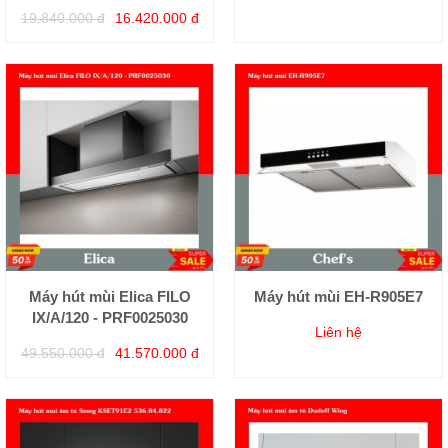
19.840.000 đ
16.420.000 đ
Máy hút mùi Elica FILO
Máy hút mùi EH-R905E7
IX/A/120 - PRF0025030
Liên hệ
49.550.000 đ
41.570.000 đ