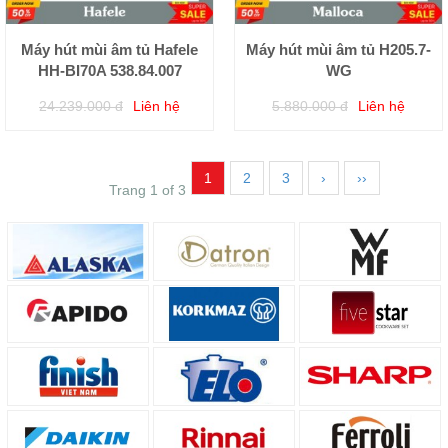
Máy hút mùi âm tủ Hafele
Máy hút mùi âm tủ H205.7-
HH-BI70A 538.84.007
WG
24.239.000 đ
Liên hệ
5.880.000 đ
Liên hệ
1
2
3
›
››
Trang 1 of 3