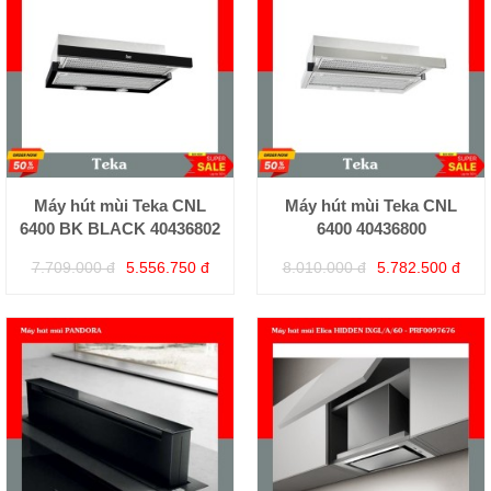
Máy hút mùi Teka CNL
Máy hút mùi Teka CNL
6400 BK BLACK 40436802
6400 40436800
7.709.000 đ
5.556.750 đ
8.010.000 đ
5.782.500 đ