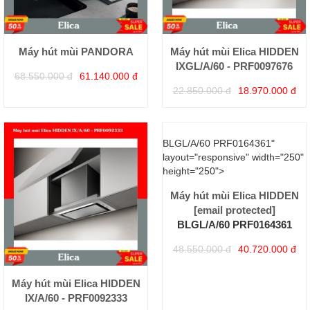
Máy hút mùi PANDORA
Máy hút mùi Elica HIDDEN
IXGL/A/60 - PRF0097676
68.550.000 đ
61.140.000 đ
22.850.000 đ
18.970.000 đ
[email protected]
BLGL/A/60 PRF0164361"
layout="responsive" width="250"
height="250">
Máy hút mùi Elica HIDDEN
[email protected]
BLGL/A/60 PRF0164361
48.550.000 đ
40.720.000 đ
Máy hút mùi Elica HIDDEN
IX/A/60 - PRF0092333