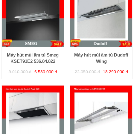
Máy hút mùi âm tủ Smeg
Máy hút mùi âm tủ Dudoff
KSET91E2 536.84.822
Wing
9.010.000 đ
6.530.000 đ
22.050.000 đ
18.290.000 đ