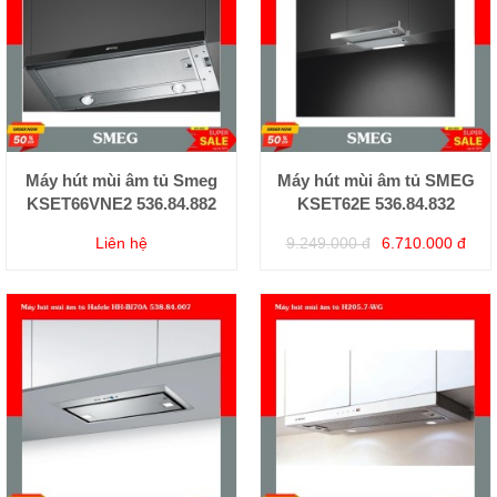
Máy hút mùi âm tủ Smeg
Máy hút mùi âm tủ SMEG
KSET66VNE2 536.84.882
KSET62E 536.84.832
Liên hệ
9.249.000 đ
6.710.000 đ