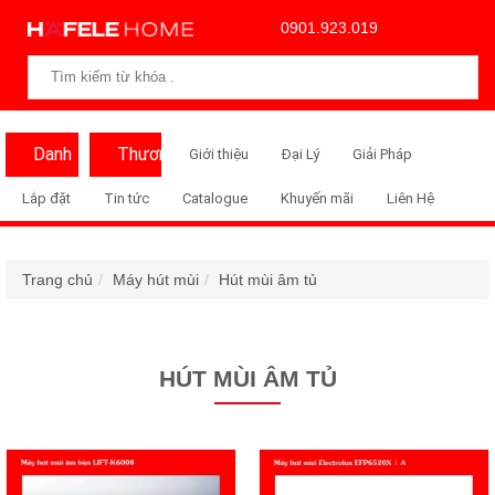
0901.923.019
Danh
Thương
Giới thiệu
Đại Lý
Giải Pháp
Mục
Hiệu
Lắp đặt
Tin tức
Catalogue
Khuyến mãi
Liên Hệ
Trang chủ
Máy hút mùi
Hút mùi âm tủ
HÚT MÙI ÂM TỦ