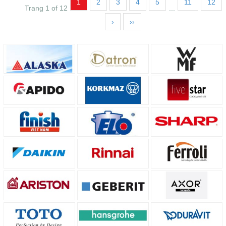
1
2
3
4
5
11
12
Trang 1 of 12
...
›
››