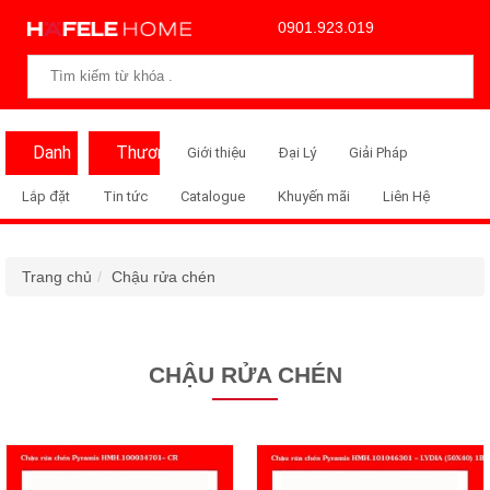
0901.923.019
Danh
Thương
Giới thiệu
Đại Lý
Giải Pháp
Mục
Hiệu
Lắp đặt
Tin tức
Catalogue
Khuyến mãi
Liên Hệ
Trang chủ
Chậu rửa chén
CHẬU RỬA CHÉN