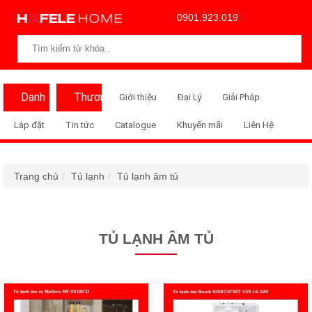
0901.923.019
Danh
Thương
Giới thiệu
Đại Lý
Giải Pháp
Mục
Hiệu
Lắp đặt
Tin tức
Catalogue
Khuyến mãi
Liên Hệ
Trang chủ
Tủ lạnh
Tủ lạnh âm tủ
TỦ LẠNH ÂM TỦ