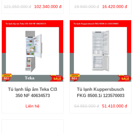
121.050.000 đ
102.340.000 đ
19.840.000 đ
16.420.000 đ
Tủ lạnh lắp âm Teka CI3
Tủ lạnh Kuppersbusch
350 NF 40634573
FKG 8500.1i 123570003
Liên hệ
64.950.000 đ
51.410.000 đ