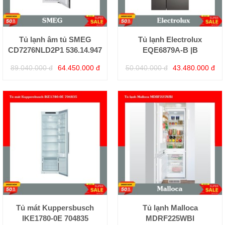
Tủ lạnh âm tủ SMEG
Tủ lạnh Electrolux
CD7276NLD2P1 536.14.947
EQE6879A-B |B
89.040.000 đ
64.450.000 đ
50.040.000 đ
43.480.000 đ
Tủ mát Kuppersbusch
Tủ lạnh Malloca
IKE1780-0E 704835
MDRF225WBI