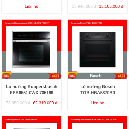
Liên hệ
15.940.000 đ
13.105.000 đ
Lò nướng Kuppersbusch
Lò nướng Bosch
EEB6551.0WX 705169
TGB.HBA5370B0
73.950.000 đ
62.310.000 đ
Liên hệ