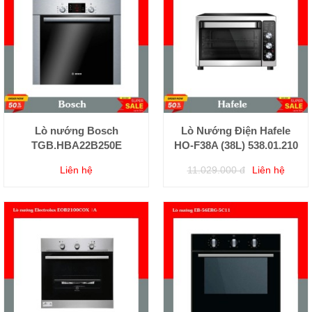
Lò nướng Bosch
Lò Nướng Điện Hafele
TGB.HBA22B250E
HO-F38A (38L) 538.01.210
Liên hệ
11.029.000 đ
Liên hệ