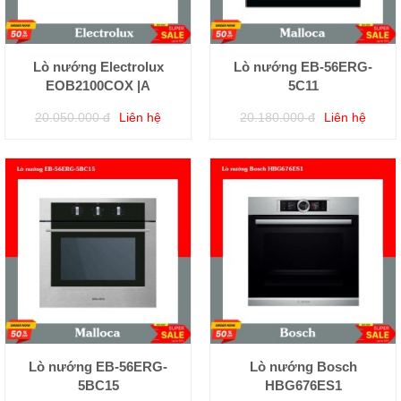
Lò nướng Electrolux
Lò nướng EB-56ERG-
EOB2100COX |A
5C11
20.050.000 đ
Liên hệ
20.180.000 đ
Liên hệ
Lò nướng EB-56ERG-
Lò nướng Bosch
5BC15
HBG676ES1