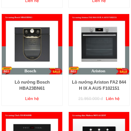
Liên hệ
Liên hệ
Lò nướng Bosch
Lò nướng Ariston FA2 844
HBA23BN61
H IX A AUS F102151
Liên hệ
21.950.000 đ
Liên hệ