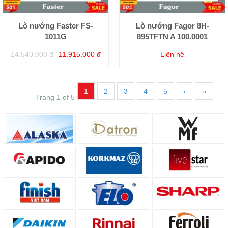
Lò nướng Faster FS-
Lò nướng Fagor 8H-
1011G
895TFTN A 100.0001
14.540.000 đ
11.915.000 đ
Liên hệ
1
2
3
4
5
›
››
Trang 1 of 5