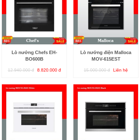
Lò nướng Chefs EH-
Lò nướng điện Malloca
BO600B
MOV-615EST
12.940.000 đ
8.820.000 đ
15.000.000 đ
Liên hệ