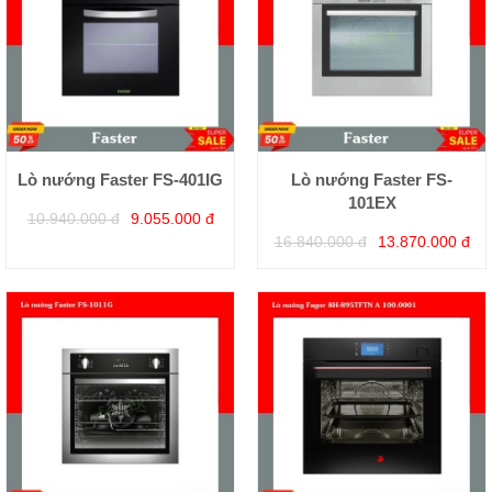
Lò nướng Faster FS-401IG
Lò nướng Faster FS-
101EX
10.940.000 đ
9.055.000 đ
16.840.000 đ
13.870.000 đ