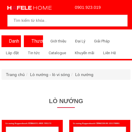
0901.923.019
Danh
Thương
Giới thiệu
Đại Lý
Giải Pháp
Mục
Hiệu
Lắp đặt
Tin tức
Catalogue
Khuyến mãi
Liên Hệ
Trang chủ
Lò nướng - lò vi sóng
Lò nướng
LÒ NƯỚNG