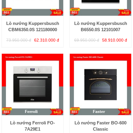
Lò nướng Kuppersbusch
Lò nướng Kuppersbusch
CBM6350.0S 121180000
B6550.0S 12101007
73.950.000 đ
62.310.000 đ
69.950.000 đ
58.910.000 đ
Lò nướng Ferroli FO-
Lò nướng Faster BO-600
7A29E1
Classic