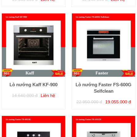
Lò nướng Kaff KF-900
Lò nướng Faster FS-600G
Selfclean
14.640.000 đ
Liên hệ
22.950.000 đ
19.055.000 đ