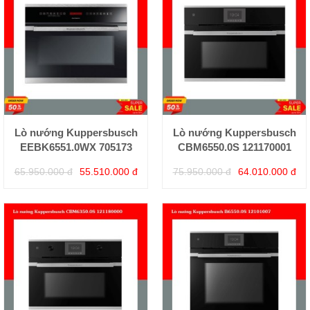
Lò nướng Kuppersbusch
Lò nướng Kuppersbusch
EEBK6551.0WX 705173
CBM6550.0S 121170001
65.950.000 đ
55.510.000 đ
75.950.000 đ
64.010.000 đ