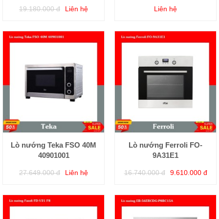
19.180.000 đ
Liên hệ
Liên hệ
Lò nướng Teka FSO 40M
Lò nướng Ferroli FO-
40901001
9A31E1
27.649.000 đ
Liên hệ
16.740.000 đ
9.610.000 đ