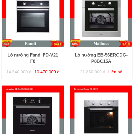
Lò nướng Fandi FD-V21
Lò nướng EB-56ERCDG-
F8
P8BC15A
14.540.000 đ
10.470.000 đ
21.830.000 đ
Liên hệ