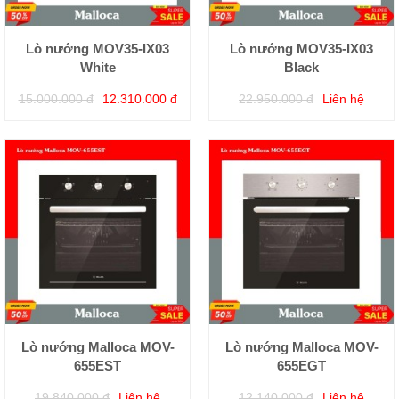
Lò nướng MOV35-IX03
Lò nướng MOV35-IX03
White
Black
15.000.000 đ
12.310.000 đ
22.950.000 đ
Liên hệ
Lò nướng Malloca MOV-
Lò nướng Malloca MOV-
655EST
655EGT
19.840.000 đ
Liên hệ
12.140.000 đ
Liên hệ