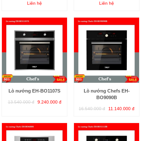
Liên hệ
Liên hệ
Lò nướng EH-BO1107S
Lò nướng Chefs EH-
BO9090B
13.540.000 đ
9.240.000 đ
16.540.000 đ
11.140.000 đ