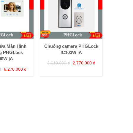
ửa Màn Hình
Chuông camera PHGLock
g PHGLock
IC103W |A
00W |A
3.610.000 đ
2.770.000 đ
đ
6.270.000 đ