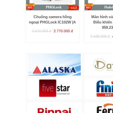
Chuông camera hồng
Màn hình cử
ngoại PHGLock IC102W |A
Điều khiển
959.23
3.610.000 đ
2.770.000 đ
5.588.000 đ