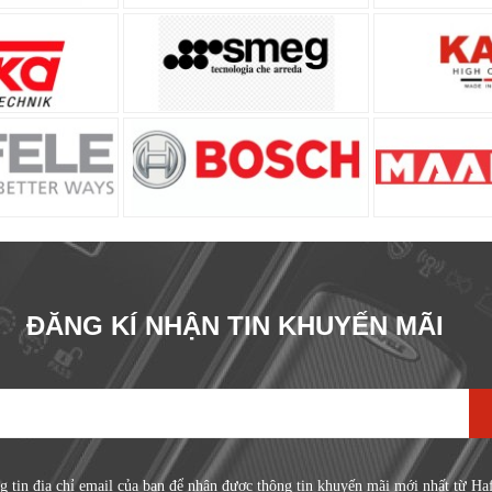
ĐĂNG KÍ NHẬN TIN KHUYẾN MÃI
g tin địa chỉ email của bạn để nhận được thông tin khuyến mãi mới nhất từ Ha