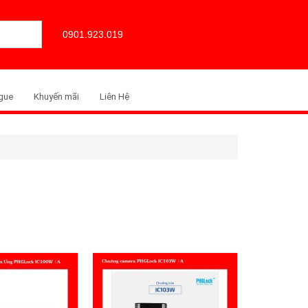
0901.923.019
gue
Khuyến mãi
Liên Hệ