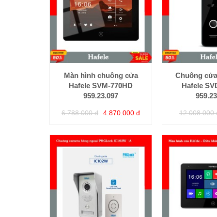
Màn hình chuông cửa
Chuông cửa
Hafele SVM-770HD
Hafele S
959.23.097
959.23
6.788.000 đ
4.870.000 đ
12.008.000 