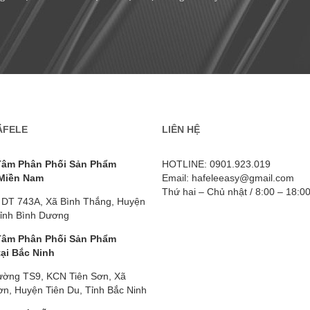
ÄFELE
LIÊN HỆ
Tâm Phân Phối Sản Phẩm
HOTLINE: 0901.923.019
 Miền Nam
Email: hafeleeasy@gmail.com
Thứ hai – Chủ nhật / 8:00 – 18:0
 DT 743A, Xã Bình Thắng, Huyện
Tỉnh Bình Dương
Tâm Phân Phối Sản Phẩm
tại Bắc Ninh
ường TS9, KCN Tiên Sơn, Xã
n, Huyện Tiên Du, Tỉnh Bắc Ninh