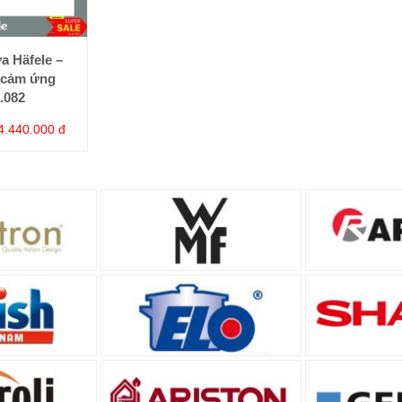
a Häfele –
 cảm ứng
.082
4.440.000 đ