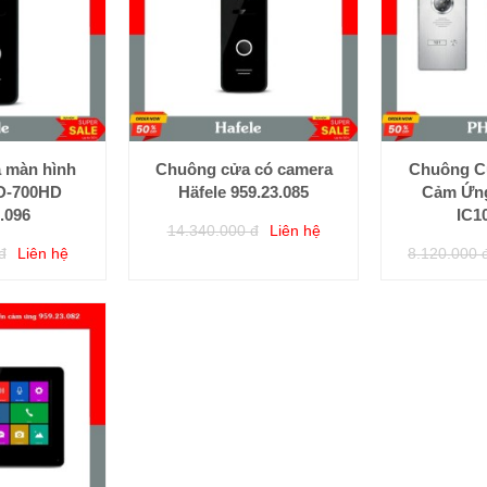
 màn hình
Chuông cửa có camera
Chuông C
VD-700HD
Häfele 959.23.085
Cảm Ứn
.096
IC1
14.340.000 đ
Liên hệ
đ
Liên hệ
8.120.000 