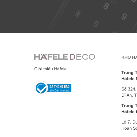
KHO H
Giới thiệu Häfele
Trung 
Häfele
Số 324,
Dĩ An, 
Trung 
Häfele 
Lô 7, Đ
Hoàn Sơ