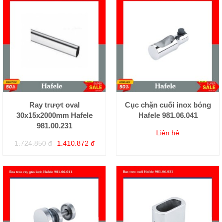
Ray trượt oval
Cục chặn cuối inox bóng
30x15x2000mm Hafele
Hafele 981.06.041
981.00.231
Liên hệ
1.724.850 đ
1.410.872 đ