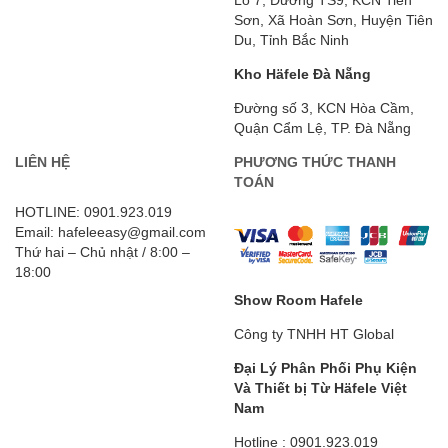
Sơn, Xã Hoàn Sơn, Huyện Tiên
Du, Tỉnh Bắc Ninh
Kho Häfele Đà Nẵng
Đường số 3, KCN Hòa Cầm,
Quận Cẩm Lệ, TP. Đà Nẵng
LIÊN HỆ
PHƯƠNG THỨC THANH
TOÁN
HOTLINE: 0901.923.019
Email: hafeleeasy@gmail.com
Thứ hai – Chủ nhật / 8:00 –
18:00
Show Room Hafele
Công ty TNHH HT Global
Đại Lý Phân Phối Phụ Kiện
Và Thiết bị Từ Häfele
Việt
Nam
Hotline : 0901.923.019