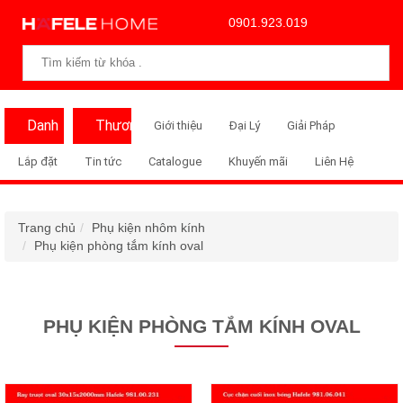
0901.923.019
Danh
Thương
Giới thiệu
Đại Lý
Giải Pháp
Mục
Hiệu
Lắp đặt
Tin tức
Catalogue
Khuyến mãi
Liên Hệ
Trang chủ
Phụ kiện nhôm kính
Phụ kiện phòng tắm kính oval
PHỤ KIỆN PHÒNG TẮM KÍNH OVAL