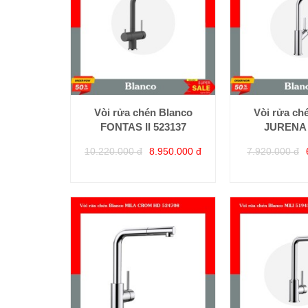
Vòi rửa chén Blanco
Vòi rửa ch
FONTAS II 523137
JURENA 
10.220.000 đ
8.950.000 đ
7.920.000 đ