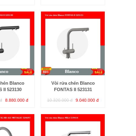
chén Blanco
Vòi rửa chén Blanco
 II 523130
FONTAS II 523131
đ
8.880.000 đ
10.320.000 đ
9.040.000 đ