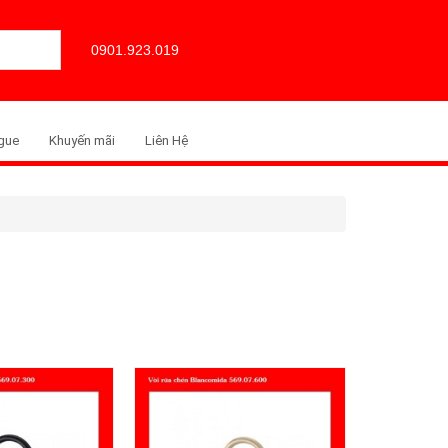
0901.923.019
gue
Khuyến mãi
Liên Hệ