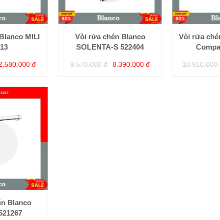
Blanco MILI
Vòi rửa chén Blanco
Vòi rửa ch
13
SOLENTA-S 522404
Compac
2.580.000 đ
9.570.000 đ
8.390.000 đ
10.910.000 
én Blanco
521267