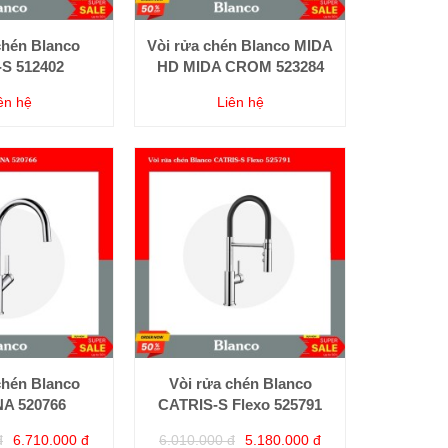
chén Blanco
Vòi rửa chén Blanco MIDA
S 512402
HD MIDA CROM 523284
ên hệ
Liên hệ
chén Blanco
Vòi rửa chén Blanco
A 520766
CATRIS-S Flexo 525791
đ
6.710.000 đ
6.010.000 đ
5.180.000 đ