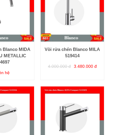
én Blanco MIDA
Vòi rửa chén Blanco MILA
U METALLIC
519414
4697
4.000.000 đ
3.480.000 đ
ên hệ