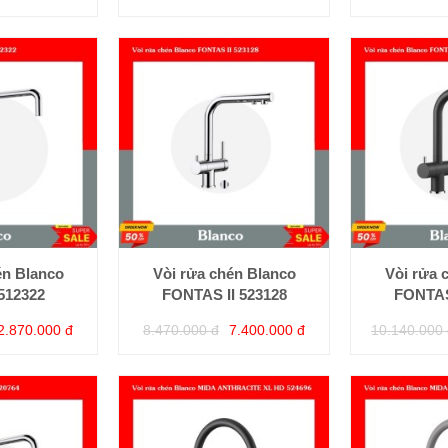
én Blanco
Vòi rửa chén Blanco
Vòi rửa 
512322
FONTAS II 523128
FONTAS
2.870.000 đ
8.470.000 đ
7.400.000 đ
10.140.000 