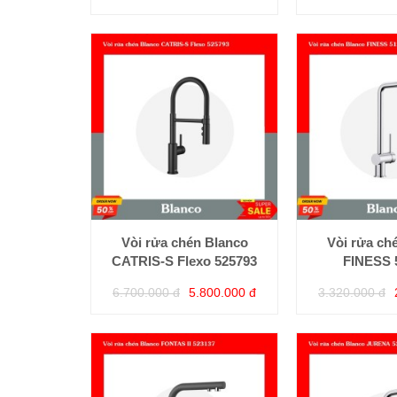
Vòi rửa chén Blanco
Vòi rửa ch
CATRIS-S Flexo 525793
FINESS 
6.700.000 đ
5.800.000 đ
3.320.000 đ