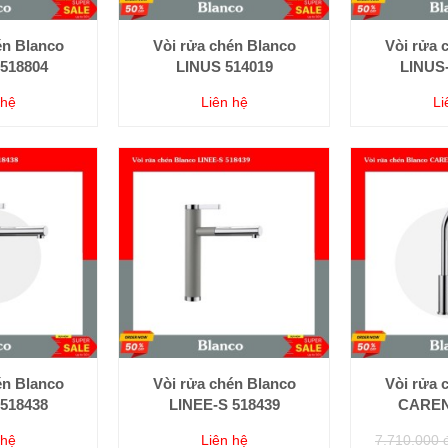
én Blanco
Vòi rửa chén Blanco
Vòi rửa 
518804
LINUS 514019
LINUS-
 hệ
Liên hệ
Li
én Blanco
Vòi rửa chén Blanco
Vòi rửa 
518438
LINEE-S 518439
CAREN
 hệ
Liên hệ
7.710.000 