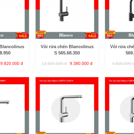
Blancolinus
Vòi rửa chén Blancolinus
Vòi rửa ch
8.950
S 565.68.350
569
9.820.000 đ
12.830.000 đ
9.380.000 đ
4.600.000 