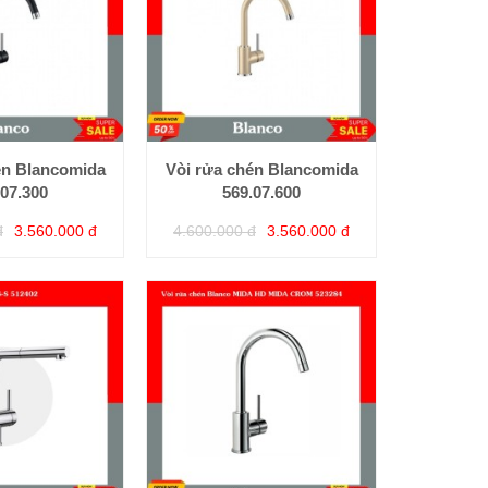
én Blancomida
Vòi rửa chén Blancomida
.07.300
569.07.600
đ
3.560.000 đ
4.600.000 đ
3.560.000 đ