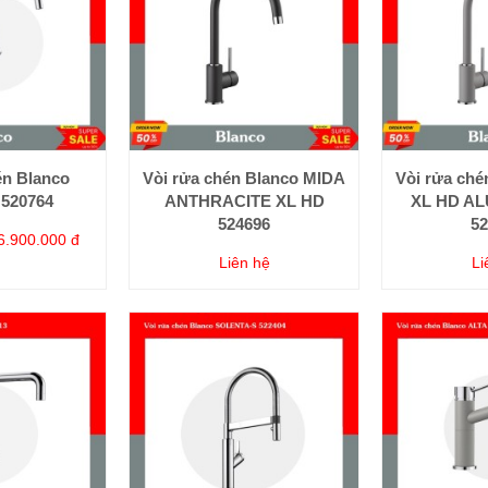
én Blanco
Vòi rửa chén Blanco MIDA
Vòi rửa ch
520764
ANTHRACITE XL HD
XL HD AL
524696
52
6.900.000 đ
Liên hệ
Li