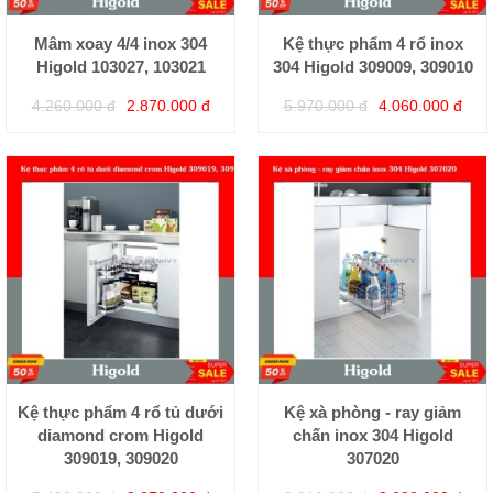
Mâm xoay 4/4 inox 304
Kệ thực phẩm 4 rổ inox
Higold 103027, 103021
304 Higold 309009, 309010
4.260.000 đ
2.870.000 đ
5.970.000 đ
4.060.000 đ
Kệ thực phẩm 4 rổ tủ dưới
Kệ xà phòng - ray giảm
diamond crom Higold
chấn inox 304 Higold
309019, 309020
307020