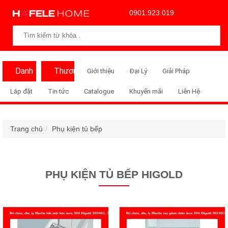
0901.923.019
Danh
Thương
Giới thiệu
Đại Lý
Giải Pháp
Mục
Hiệu
Lắp đặt
Tin tức
Catalogue
Khuyến mãi
Liên Hệ
Trang chủ
Phụ kiện tủ bếp
PHỤ KIỆN TỦ BẾP HIGOLD