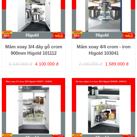
Mâm xoay 3/4 đáy gỗ crom
Mâm xoay 4/4 crom - iron
900mm Higold 101112
Higold 103041
6.030.000 đ
4.100.000 đ
2.190.000 đ
1.589.000 đ