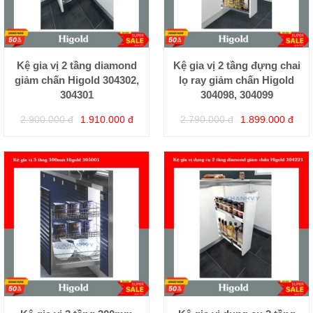
Kệ gia vị 2 tầng diamond
Kệ gia vị 2 tầng đựng chai
giảm chấn Higold 304302,
lọ ray giảm chấn Higold
304301
304098, 304099
2.900.000 đ
1.910.000 đ
2.790.000 đ
1.899.000 đ