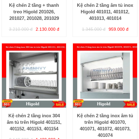
Kệ chén 2 tầng + thanh
Kệ chén 2 tầng âm tủ inox
treo Higold 201026,
Higold 401011, 401012,
201027, 201028, 201029
401013, 401014
3.210.000 đ
2.130.000 đ
1.345.000 đ
959.000 đ
Kệ chén 2 tầng inox 304
Kệ chén 2 tầng inox âm tủ
âm tủ trên Higold 401151,
trên Higold 401070,
401152, 401153, 401154
401071, 401072, 401073,
401074