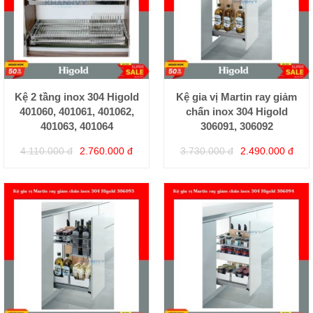
Kệ 2 tầng inox 304 Higold
Kệ gia vị Martin ray giảm
401060, 401061, 401062,
chấn inox 304 Higold
401063, 401064
306091, 306092
4.110.000 đ
2.760.000 đ
3.730.000 đ
2.490.000 đ