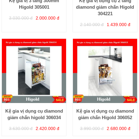
Kệ gia vị 3 tầng 300mm
Kệ gia vị dụng cụ 2 tầng
Higold 305001
diamond giảm chấn Higold
304221
3.030.000 đ
2.000.000 đ
2.140.000 đ
1.439.000 đ
Kệ gia vị dụng cụ diamond
Kệ gia vị dụng cụ diamond
giảm chấn higold 306034
giảm chấn Higold 306052
3.630.000 đ
2.420.000 đ
3.990.000 đ
2.680.000 đ