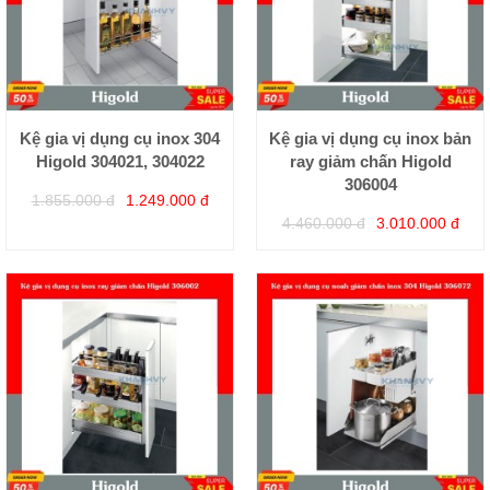
Kệ gia vị dụng cụ inox 304
Kệ gia vị dụng cụ inox bản
Higold 304021, 304022
ray giảm chấn Higold
306004
1.855.000 đ
1.249.000 đ
4.460.000 đ
3.010.000 đ