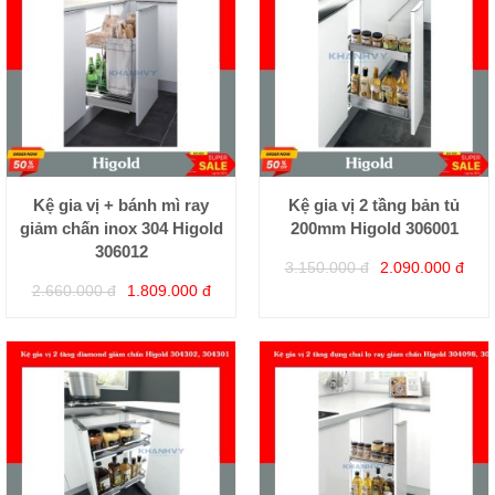
Kệ gia vị + bánh mì ray
Kệ gia vị 2 tầng bản tủ
giảm chấn inox 304 Higold
200mm Higold 306001
306012
3.150.000 đ
2.090.000 đ
2.660.000 đ
1.809.000 đ