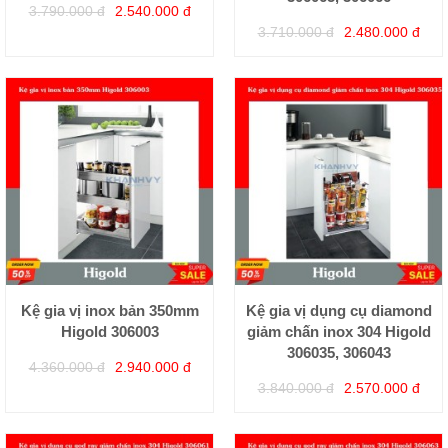
3.790.000 đ
2.540.000 đ
3.710.000 đ
2.480.000 đ
Kệ gia vị inox bản 350mm
Kệ gia vị dụng cụ diamond
Higold 306003
giảm chấn inox 304 Higold
306035, 306043
4.360.000 đ
2.940.000 đ
3.840.000 đ
2.570.000 đ