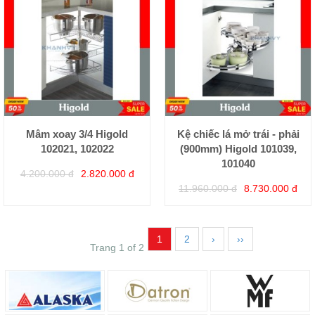
Mâm xoay 3/4 Higold
Kệ chiếc lá mở trái - phải
102021, 102022
(900mm) Higold 101039,
101040
4.200.000 đ
2.820.000 đ
11.960.000 đ
8.730.000 đ
1
2
›
››
Trang 1 of 2