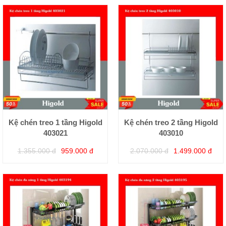
Kệ chén treo 1 tầng Higold
Kệ chén treo 2 tầng Higold
403021
403010
1.355.000 đ
959.000 đ
2.070.000 đ
1.499.000 đ