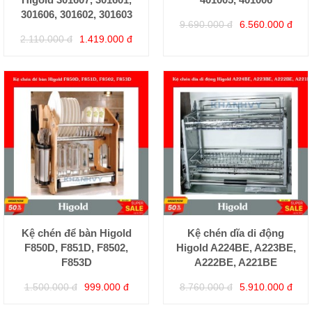
301606, 301602, 301603
9.690.000 đ
6.560.000 đ
2.110.000 đ
1.419.000 đ
Kệ chén để bàn Higold
Kệ chén dĩa di động
F850D, F851D, F8502,
Higold A224BE, A223BE,
F853D
A222BE, A221BE
1.500.000 đ
999.000 đ
8.760.000 đ
5.910.000 đ