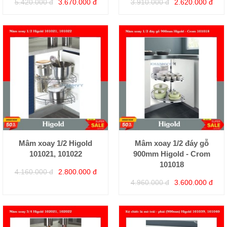
5.420.000 đ
3.670.000 đ
3.910.000 đ
2.620.000 đ
Mâm xoay 1/2 Higold
Mâm xoay 1/2 đáy gỗ
101021, 101022
900mm Higold - Crom
101018
4.160.000 đ
2.800.000 đ
4.960.000 đ
3.600.000 đ