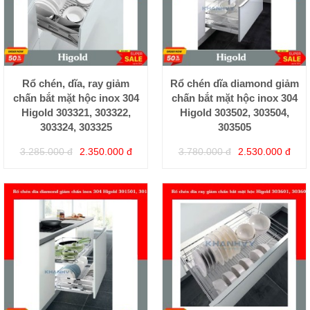
Rổ chén, dĩa, ray giảm
Rổ chén dĩa diamond giảm
chấn bắt mặt hộc inox 304
chấn bắt mặt hộc inox 304
Higold 303321, 303322,
Higold 303502, 303504,
303324, 303325
303505
3.285.000 đ
2.350.000 đ
3.780.000 đ
2.530.000 đ