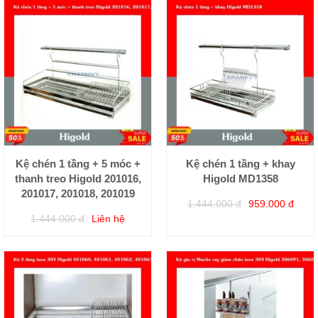
Kệ chén 1 tầng + 5 móc +
Kệ chén 1 tầng + khay
thanh treo Higold 201016,
Higold MD1358
201017, 201018, 201019
1.444.000 đ
959.000 đ
1.444.000 đ
Liên hệ