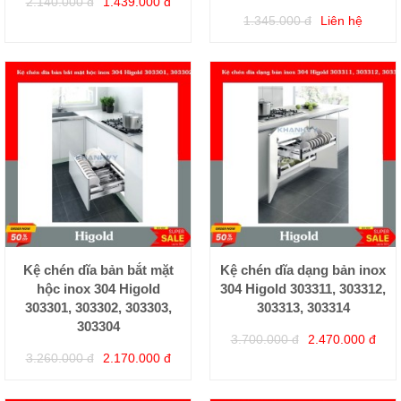
2.140.000 đ
1.439.000 đ
1.345.000 đ
Liên hệ
Kệ chén dĩa bản bắt mặt
Kệ chén dĩa dạng bản inox
hộc inox 304 Higold
304 Higold 303311, 303312,
303301, 303302, 303303,
303313, 303314
303304
3.700.000 đ
2.470.000 đ
3.260.000 đ
2.170.000 đ