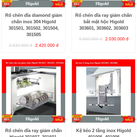
Rổ chén dĩa diamond giảm
Rổ chén dĩa ray giảm chấn
chấn inox 304 Higold
bắt mặt hộc Higold
301501, 301502, 301504,
303601, 303602, 303603
301505
3.060.000 đ
2.030.000 đ
3.630.000 đ
2.420.000 đ
Rổ chén dĩa ray giảm chấn
Kệ kéo 2 tầng inox Higold
Higold 301607, 301601,
401005, 401006