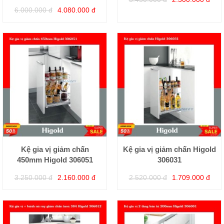
6.000.000 đ
4.080.000 đ
Kệ gia vị giảm chấn
Kệ gia vị giảm chấn Higold
450mm Higold 306051
306031
3.250.000 đ
2.160.000 đ
2.520.000 đ
1.709.000 đ