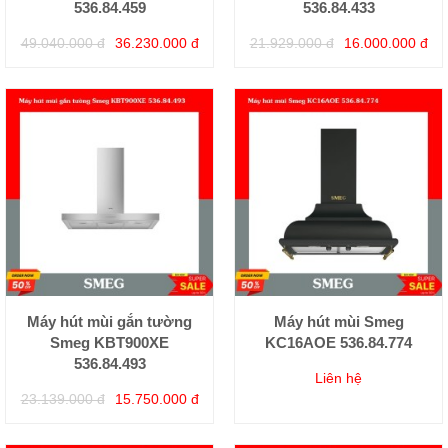
536.84.459
536.84.433
49.040.000 đ
36.230.000 đ
21.929.000 đ
16.000.000 đ
Máy hút mùi gắn tường
Máy hút mùi Smeg
Smeg KBT900XE
KC16AOE 536.84.774
536.84.493
Liên hệ
23.139.000 đ
15.750.000 đ