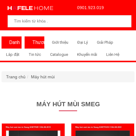
0901.923.019
Danh
Thương
Giới thiệu
Đại Lý
Giải Pháp
Mục
Hiệu
Lắp đặt
Tin tức
Catalogue
Khuyến mãi
Liên Hệ
Trang chủ
Máy hút mùi
MÁY HÚT MÙI SMEG