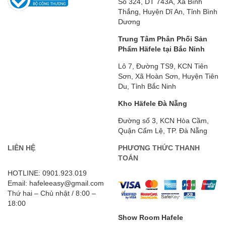
Số 324, DT 743A, Xã Bình
Thắng, Huyện Dĩ An, Tỉnh Bình
Dương
Trung Tâm Phân Phối Sản
Phẩm Häfele tại Bắc Ninh
Lô 7, Đường TS9, KCN Tiên
Sơn, Xã Hoàn Sơn, Huyện Tiên
Du, Tỉnh Bắc Ninh
Kho Häfele Đà Nẵng
Đường số 3, KCN Hòa Cầm,
Quận Cẩm Lệ, TP. Đà Nẵng
LIÊN HỆ
PHƯƠNG THỨC THANH
TOÁN
HOTLINE: 0901.923.019
Email: hafeleeasy@gmail.com
Thứ hai – Chủ nhật / 8:00 –
18:00
Show Room Hafele