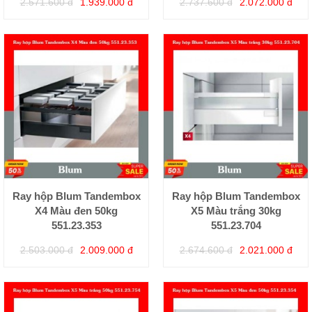
2.571.600 đ
1.939.000 đ
2.737.600 đ
2.072.000 đ
Ray hộp Blum Tandembox
Ray hộp Blum Tandembox
X4 Màu đen 50kg
X5 Màu trắng 30kg
551.23.353
551.23.704
2.503.000 đ
2.009.000 đ
2.674.600 đ
2.021.000 đ