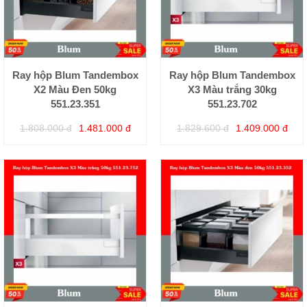
Ray hộp Blum Tandembox
Ray hộp Blum Tandembox
X2 Màu Đen 50kg
X3 Màu trắng 30kg
551.23.351
551.23.702
1.808.000 đ
1.481.000 đ
1.829.600 đ
1.409.000 đ