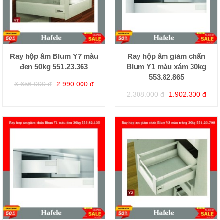
Ray hộp âm Blum Y7 màu
Ray hộp âm giảm chấn
đen 50kg 551.23.363
Blum Y1 màu xám 30kg
553.82.865
3.656.000 đ
2.990.000 đ
2.308.000 đ
1.902.300 đ