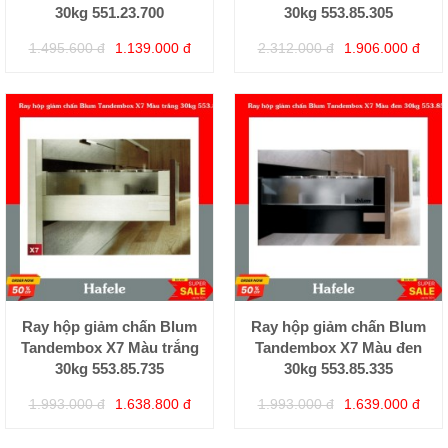
30kg 551.23.700
30kg 553.85.305
1.495.600 đ
1.139.000 đ
2.312.000 đ
1.906.000 đ
Ray hộp giảm chấn Blum
Ray hộp giảm chấn Blum
Tandembox X7 Màu trắng
Tandembox X7 Màu đen
30kg 553.85.735
30kg 553.85.335
1.993.000 đ
1.638.800 đ
1.993.000 đ
1.639.000 đ