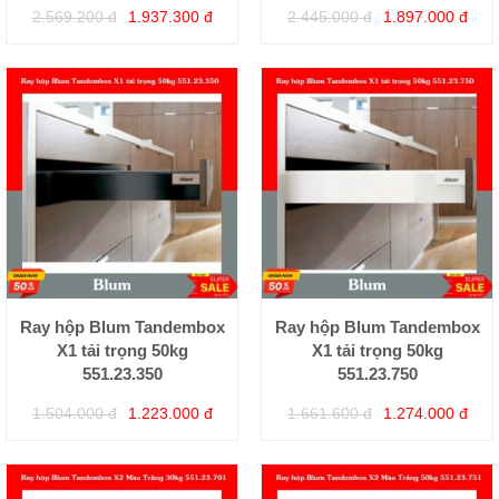
2.569.200 đ
1.937.300 đ
2.445.000 đ
1.897.000 đ
Ray hộp Blum Tandembox
Ray hộp Blum Tandembox
X1 tải trọng 50kg
X1 tải trọng 50kg
551.23.350
551.23.750
1.504.000 đ
1.223.000 đ
1.661.600 đ
1.274.000 đ