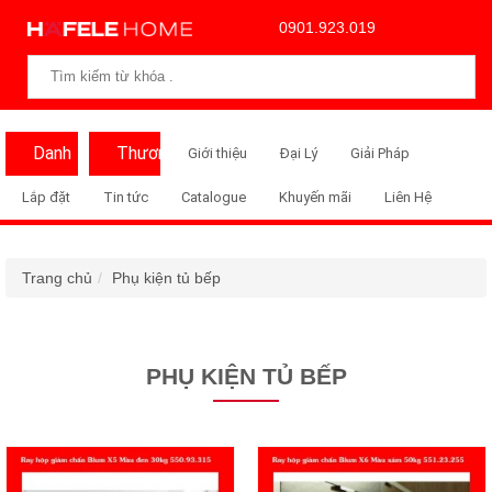
0901.923.019
Danh
Thương
Giới thiệu
Đại Lý
Giải Pháp
Mục
Hiệu
Lắp đặt
Tin tức
Catalogue
Khuyến mãi
Liên Hệ
Trang chủ
Phụ kiện tủ bếp
PHỤ KIỆN TỦ BẾP