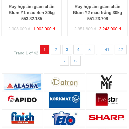
Ray hộp âm giảm chấn
Ray hộp âm giảm chấn
Blum Y1 màu đen 30kg
Blum Y2 màu trắng 30kg
553.82.135
551.23.708
2.308.000 đ
1.902.000 đ
2.951.800 đ
2.243.000 đ
1
2
3
4
5
41
42
Trang 1 of 42
...
›
››