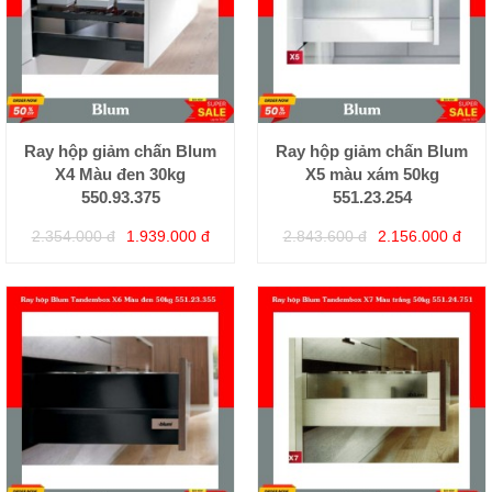
Ray hộp giảm chấn Blum
Ray hộp giảm chấn Blum
X4 Màu đen 30kg
X5 màu xám 50kg
550.93.375
551.23.254
2.354.000 đ
1.939.000 đ
2.843.600 đ
2.156.000 đ