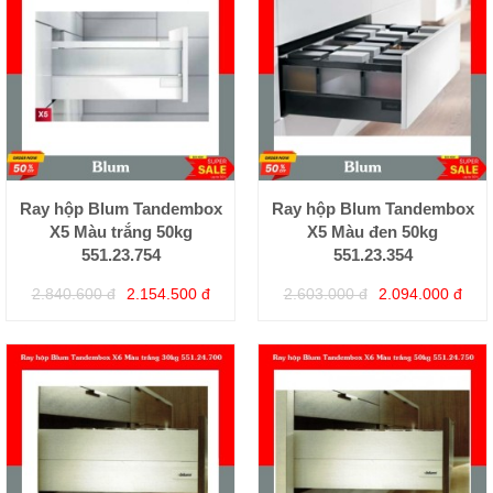
Ray hộp Blum Tandembox
Ray hộp Blum Tandembox
X5 Màu trắng 50kg
X5 Màu đen 50kg
551.23.754
551.23.354
2.840.600 đ
2.154.500 đ
2.603.000 đ
2.094.000 đ