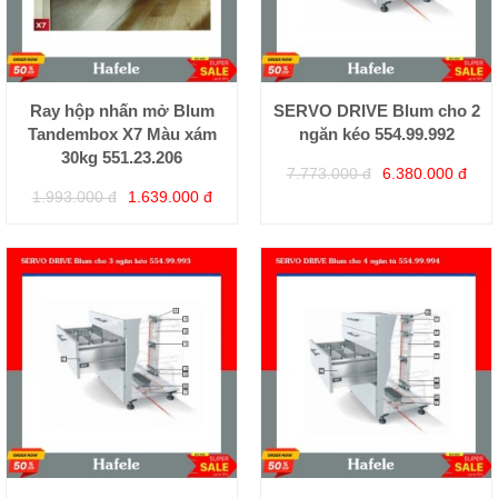
Ray hộp nhấn mở Blum
SERVO DRIVE Blum cho 2
Tandembox X7 Màu xám
ngăn kéo 554.99.992
30kg 551.23.206
7.773.000 đ
6.380.000 đ
1.993.000 đ
1.639.000 đ