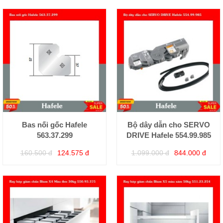
Bas nối gốc Hafele
Bộ dây dẫn cho SERVO
563.37.299
DRIVE Hafele 554.99.985
160.500 đ
124.575 đ
1.099.000 đ
844.000 đ