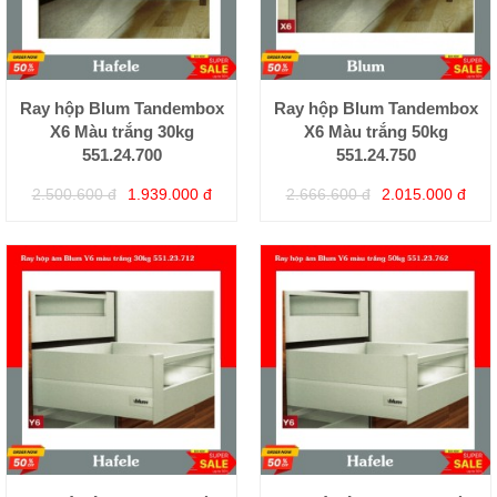
Ray hộp Blum Tandembox
Ray hộp Blum Tandembox
X6 Màu trắng 30kg
X6 Màu trắng 50kg
551.24.700
551.24.750
2.500.600 đ
1.939.000 đ
2.666.600 đ
2.015.000 đ