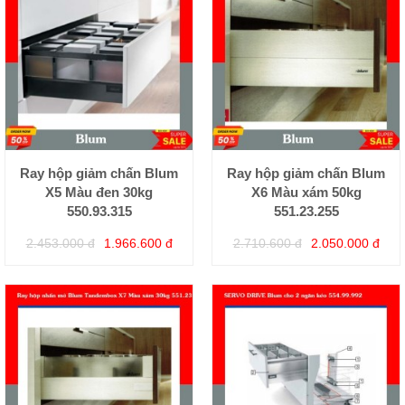
Ray hộp giảm chấn Blum
Ray hộp giảm chấn Blum
X5 Màu đen 30kg
X6 Màu xám 50kg
550.93.315
551.23.255
2.453.000 đ
1.966.600 đ
2.710.600 đ
2.050.000 đ