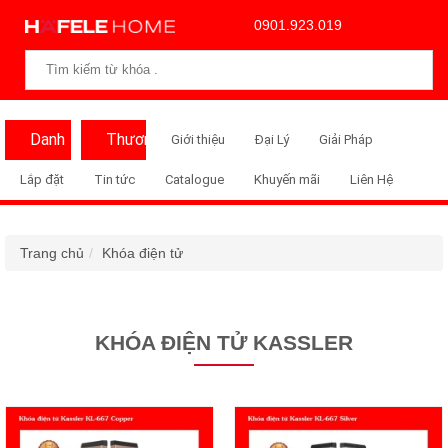
0901.923.019
Danh
Thương
Giới thiệu
Đại Lý
Giải Pháp
Mục
Hiệu
Lắp đặt
Tin tức
Catalogue
Khuyến mãi
Liên Hệ
Trang chủ
Khóa điện tử
KHÓA ĐIỆN TỬ KASSLER