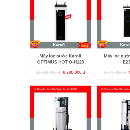
Máy lọc nước Karofi
Máy lọc nước
OPTIMUS HOT O-H128
E2
10.530.000 đ
8.780.000 đ
6.470.000 đ