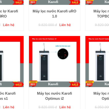
 lợ Karofi
Máy lọc nước Karofi uRO
Máy lọc 
9RO
1.0
TOPBO
đ
Liên hệ
9.820.000 đ
Liên hệ
9.820.00
ớc Karofi
Máy lọc nước Karofi
Máy lọc 
s s1
Optimus i2
Opt
đ
Liên hệ
9.820.000 đ
Liên hệ
6.050.00