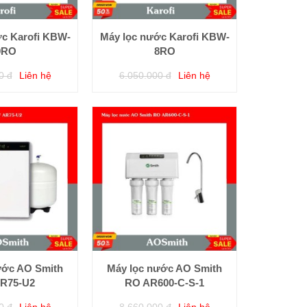
ớc Karofi KBW-
Máy lọc nước Karofi KBW-
9RO
8RO
0 đ
Liên hệ
6.050.000 đ
Liên hệ
ước AO Smith
Máy lọc nước AO Smith
R75-U2
RO AR600-C-S-1
0 đ
Liên hệ
8.660.000 đ
Liên hệ