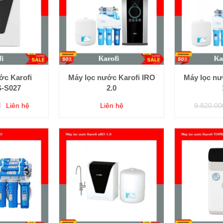
ớc Karofi
Máy lọc nước Karofi IRO
Máy lọc nư
S-S027
2.0
đ
Liên hệ
Liên hệ
9.820.00