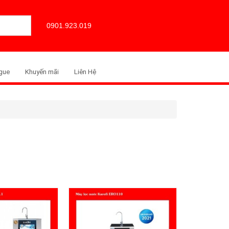
0901.923.019
gue
Khuyến mãi
Liên Hệ