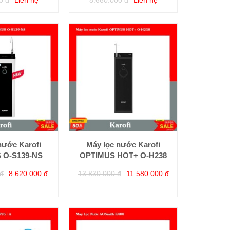
nước Karofi
Máy lọc nước Karofi
 O-S139-NS
OPTIMUS HOT+ O-H238
đ
8.620.000 đ
13.830.000 đ
11.580.000 đ