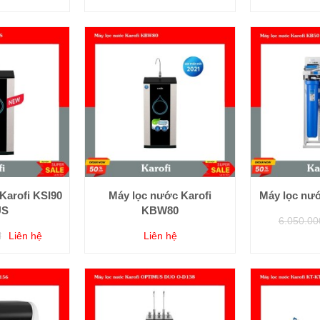
Karofi KSI90
Máy lọc nước Karofi
Máy lọc nư
US
KBW80
6.050.00
đ
Liên hệ
Liên hệ