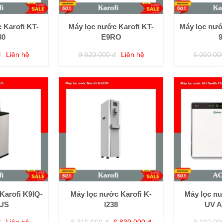
 Karofi KT-
Máy lọc nước Karofi KT-
Máy lọc nư
30
E9RO
đ
Liên hệ
9.820.000 đ
Liên hệ
6.050.00
Karofi K9IQ-
Máy lọc nước Karofi K-
Máy lọc n
LUS
I238
UV A
đ
Liên hệ
8.310.000 đ
6.830.000 đ
8.660.00