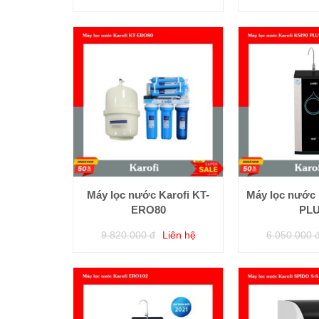
Máy lọc nước Karofi KT-
Máy lọc nước 
ERO80
PL
9.820.000 đ
Liên hệ
6.050.000 