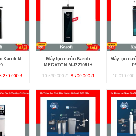
 Karofi N-
Máy lọc nước Karofi
Máy lọc nư
39
MEGATON M-I2210/UH
P
5.270.000 đ
10.530.000 đ
8.700.000 đ
10.010.000 