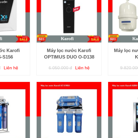
ớc Karofi
Máy lọc nước Karofi
Máy lọc nư
S-S156
OPTIMUS DUO O-D138
K
đ
Liên hệ
6.050.000 đ
Liên hệ
9.820.00