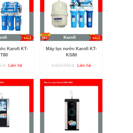
ớc Karofi KT-
Máy lọc nước Karofi KT-
T80
KS80
0 đ
Liên hệ
9.820.000 đ
Liên hệ