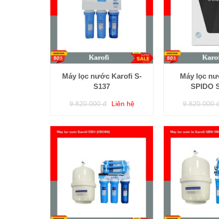
Máy lọc nước Karofi S-
Máy lọc nư
S137
SPIDO 
9.820.000 đ
Liên hệ
9.820.000 