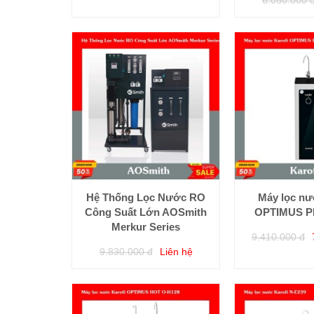
Hệ Thống Lọc Nước RO
Máy lọc nư
Công Suất Lớn AOSmith
OPTIMUS P
Merkur Series
9.410.000 đ
9.830.000 đ
Liên hệ