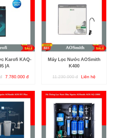
ớc Karofi KAQ-
Máy Lọc Nước AOSmith
95 |A
K400
đ
7.780.000 đ
11.230.000 đ
Liên hệ