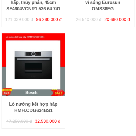
hấp, thủy phân, 45cm
vi sóng Eurosun
SF4604VCNR1 536.64.741
OMS36EG
121.039.000 đ
96.280.000 đ
26.540.000 đ
20.680.000 đ
Lò nướng kết hợp hấp
HMH.CDG634BS1
47.250.000 đ
32.530.000 đ