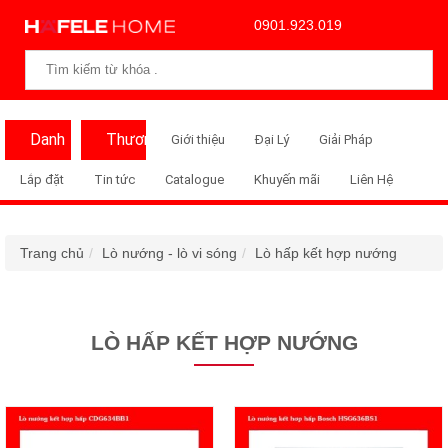
0901.923.019
Danh
Thương
Giới thiệu
Đại Lý
Giải Pháp
Mục
Hiệu
Lắp đặt
Tin tức
Catalogue
Khuyến mãi
Liên Hệ
Trang chủ
Lò nướng - lò vi sóng
Lò hấp kết hợp nướng
LÒ HẤP KẾT HỢP NƯỚNG