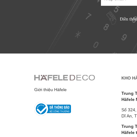
Điền thôn
KHO H
Giới thiệu Häfele
Trung 
Häfele
Số 324,
Dĩ An, 
Trung 
Häfele 