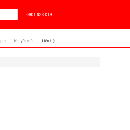
0901.923.019
gue
Khuyến mãi
Liên Hệ