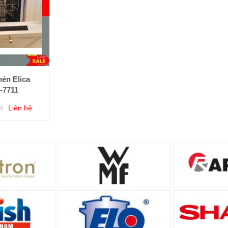
én Elica
-7711
đ
Liên hệ