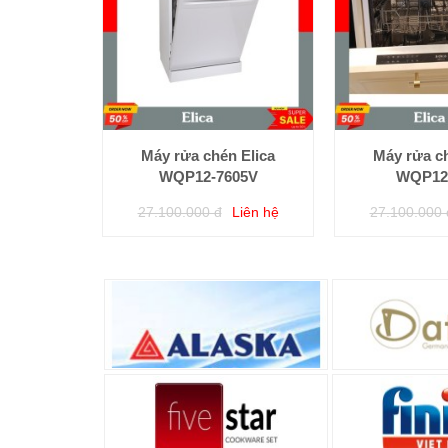
Máy rửa chén Elica
Máy rửa ch
WQP12-7605V
WQP12
27.100.000 đ
Liên hệ
27.100.000 