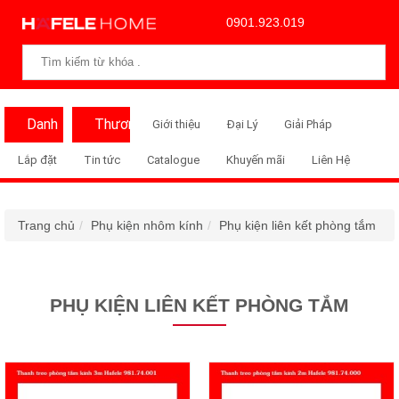
0901.923.019
Danh
Thương
Giới thiệu
Đại Lý
Giải Pháp
Mục
Hiệu
Lắp đặt
Tin tức
Catalogue
Khuyến mãi
Liên Hệ
Trang chủ
Phụ kiện nhôm kính
Phụ kiện liên kết phòng tắm
PHỤ KIỆN LIÊN KẾT PHÒNG TẮM