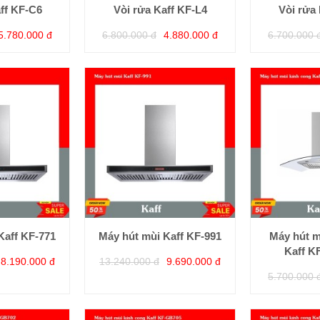
ff KF-C6
Vòi rửa Kaff KF-L4
Vòi rửa
5.780.000 đ
6.800.000 đ
4.880.000 đ
6.700.000 
Kaff KF-771
Máy hút mùi Kaff KF-991
Máy hút m
Kaff K
8.190.000 đ
13.240.000 đ
9.690.000 đ
5.700.000 