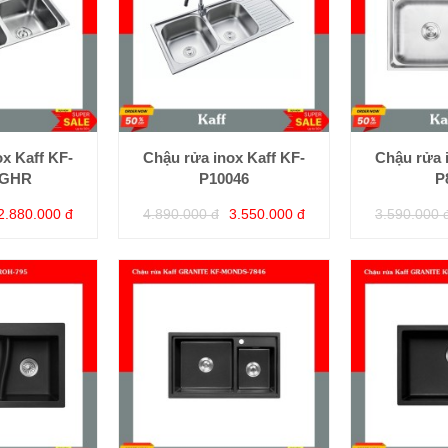
x Kaff KF-
Chậu rửa inox Kaff KF-
Chậu rửa 
5GHR
P10046
P
2.880.000 đ
4.890.000 đ
3.550.000 đ
3.590.000 