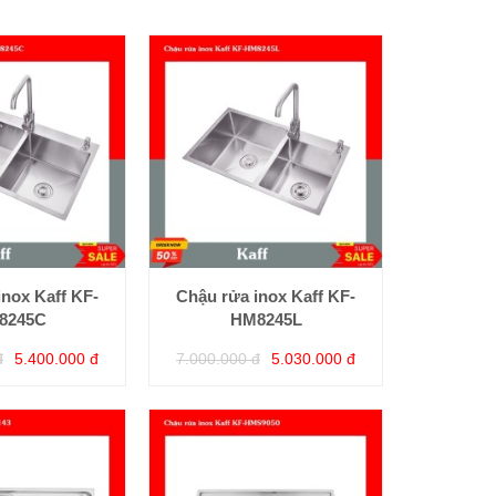
inox Kaff KF-
Chậu rửa inox Kaff KF-
8245C
HM8245L
đ
5.400.000 đ
7.000.000 đ
5.030.000 đ