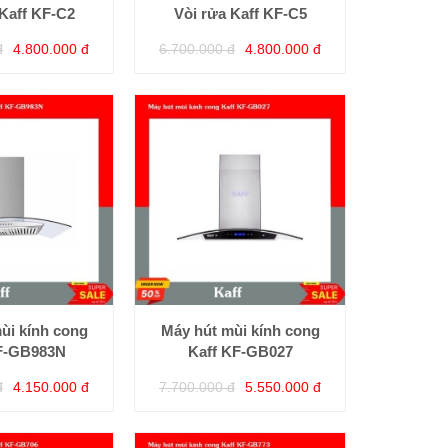
 Kaff KF-C2
Vòi rửa Kaff KF-C5
đ
4.800.000 đ
6.700.000 đ
4.800.000 đ
ùi kính cong
Máy hút mùi kính cong
F-GB983N
Kaff KF-GB027
đ
4.150.000 đ
7.700.000 đ
5.550.000 đ