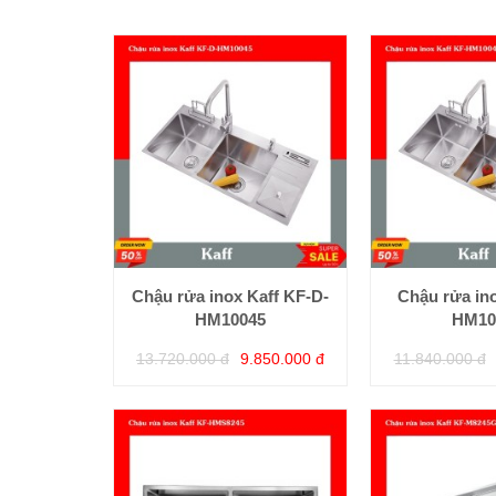
Chậu rửa inox Kaff KF-D-
Chậu rửa ino
HM10045
HM10
13.720.000 đ
9.850.000 đ
11.840.000 đ