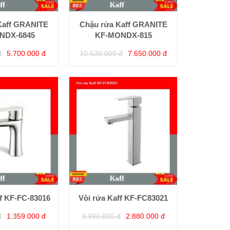
Kaff GRANITE
Chậu rửa Kaff GRANITE
NDX-6845
KF-MONDX-815
đ
5.700.000 đ
10.520.000 đ
7.650.000 đ
ff KF-FC-83016
Vòi rửa Kaff KF-FC83021
đ
1.359.000 đ
3.990.000 đ
2.880.000 đ