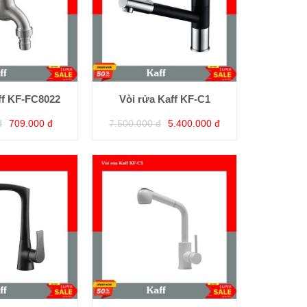
ff KF-FC8022
Vòi rửa Kaff KF-C1
đ
709.000 đ
7.500.000 đ
5.400.000 đ