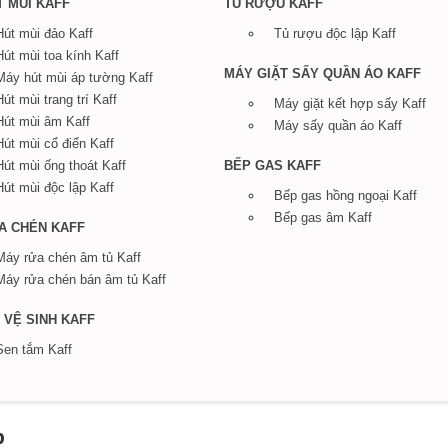
 MÙI KAFF
TỦ RƯỢU KAFF
Hút mùi đảo Kaff
Tủ rượu độc lập Kaff
Hút mùi toa kính Kaff
MÁY GIẶT SẤY QUẦN ÁO KAFF
Máy hút mùi áp tường Kaff
Hút mùi trang trí Kaff
Máy giặt kết hợp sấy Kaff
Hút mùi âm Kaff
Máy sấy quần áo Kaff
Hút mùi cổ điển Kaff
Hút mùi ống thoát Kaff
BẾP GAS KAFF
Hút mùi độc lập Kaff
Bếp gas hồng ngoại Kaff
Bếp gas âm Kaff
A CHÉN KAFF
Máy rửa chén âm tủ Kaff
Máy rửa chén bán âm tủ Kaff
Ị VỆ SINH KAFF
Sen tắm Kaff
p