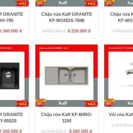
ff GRANITE
Chậu rửa Kaff GRANITE
Chậu rửa 
OH-795
KF-MONDS-7846
KF-MO
6.380.000 đ
9.000.000 đ
6.530.000 đ
7.900.000 
ff GRANITE
Chậu rửa Kaff KF-MIRO-
Vòi rửa Ka
Y-8552S
1150
1.885.000 
7.200.000 đ
12.840.000 đ
9.390.000 đ