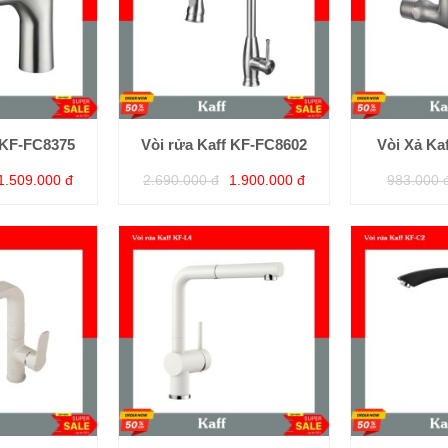
 KF-FC8375
Vòi rửa Kaff KF-FC8602
Vòi Xả Ka
1.509.000 đ
2.690.000 đ
1.900.000 đ
983.000 