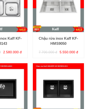
inox Kaff KF-
Chậu rửa inox Kaff KF-
8143
HMS9050
đ
2.580.000 đ
7.700.000 đ
5.550.000 đ