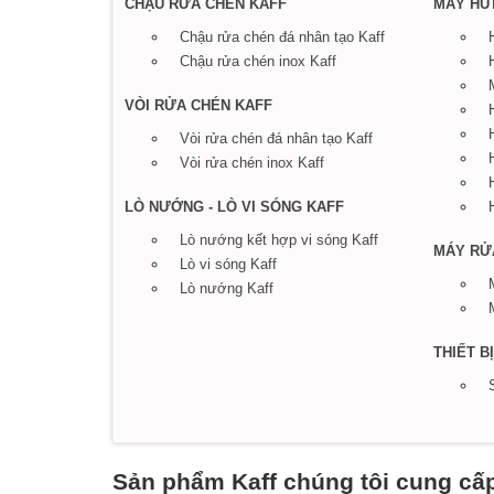
CHẬU RỬA CHÉN KAFF
MÁY HÚT
Chậu rửa chén đá nhân tạo Kaff
Chậu rửa chén inox Kaff
VÒI RỬA CHÉN KAFF
Vòi rửa chén đá nhân tạo Kaff
Vòi rửa chén inox Kaff
LÒ NƯỚNG - LÒ VI SÓNG KAFF
Lò nướng kết hợp vi sóng Kaff
MÁY RỬ
Lò vi sóng Kaff
Lò nướng Kaff
THIẾT B
Sản phẩm Kaff chúng tôi cung cấ