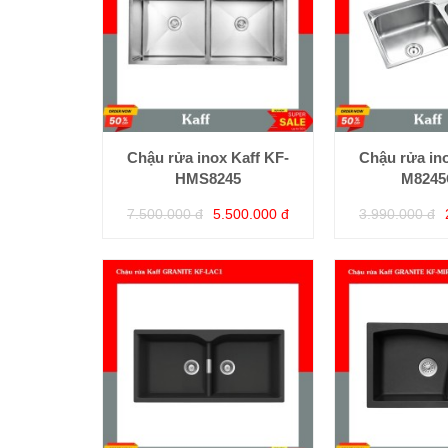
Chậu rửa inox Kaff KF-
Chậu rửa ino
HMS8245
M824
7.500.000 đ
5.500.000 đ
3.990.000 đ