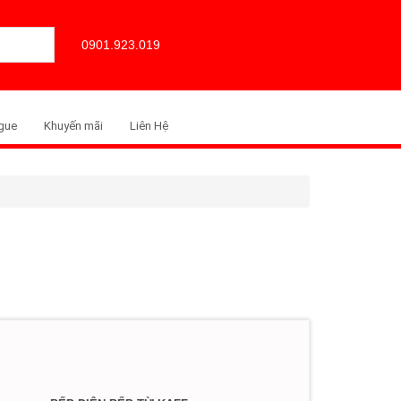
0901.923.019
gue
Khuyến mãi
Liên Hệ