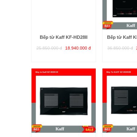
Bếp từ Kaff KF-HD28II
Bếp từ Kaff
25.850.000 đ
18.940.000 đ
36.850.000 đ