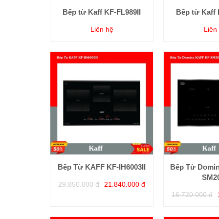
Bếp từ Kaff KF-FL989II
Bếp từ Kaff 
Liên hệ
Liên
Bếp Từ KAFF KF-IH6003II
Bếp Từ Domi
SM20
29.850.000 đ
21.840.000 đ
16.720.000 đ