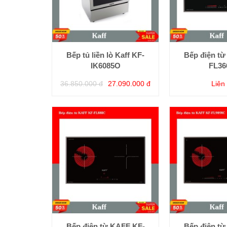
Bếp tủ liền lò Kaff KF-
Bếp điện từ
IK6085O
FL36
36.850.000 đ
27.090.000 đ
Liên
Bếp điện từ KAFF KF-
Bếp điện từ