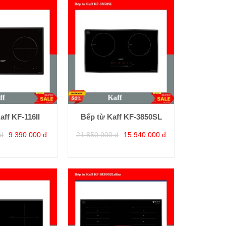
aff KF-116II
Bếp từ Kaff KF-3850SL
đ
9.390.000 đ
21.850.000 đ
15.940.000 đ