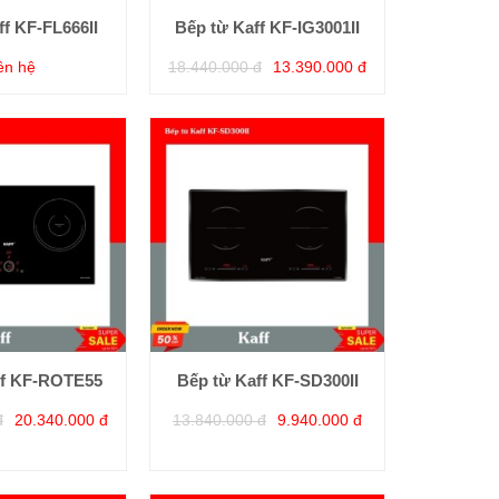
ff KF-FL666II
Bếp từ Kaff KF-IG3001II
ên hệ
18.440.000 đ
13.390.000 đ
ff KF-ROTE55
Bếp từ Kaff KF-SD300II
đ
20.340.000 đ
13.840.000 đ
9.940.000 đ