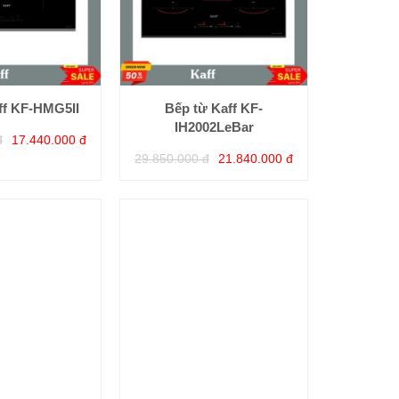
ff KF-HMG5II
Bếp từ Kaff KF-
IH2002LeBar
đ
17.440.000 đ
29.850.000 đ
21.840.000 đ