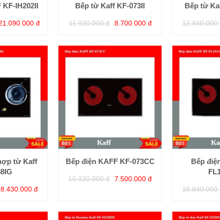
KF-IH202II
Bếp từ Kaff KF-073II
Bếp từ Ka
21.090.000 đ
11.920.000 đ
8.700.000 đ
12.840.000 
hợp từ Kaff
Bếp điện KAFF KF-073CC
Bếp điệ
88IG
FL
10.320.000 đ
7.500.000 đ
8.430.000 đ
10.840.000 