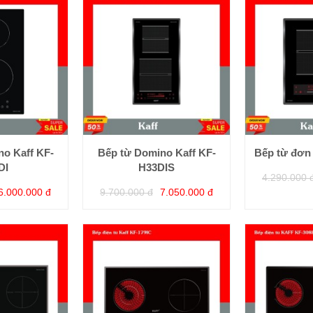
o Kaff KF-
Bếp từ Domino Kaff KF-
Bếp từ đơn
DI
H33DIS
4.290.000 
6.000.000 đ
9.700.000 đ
7.050.000 đ