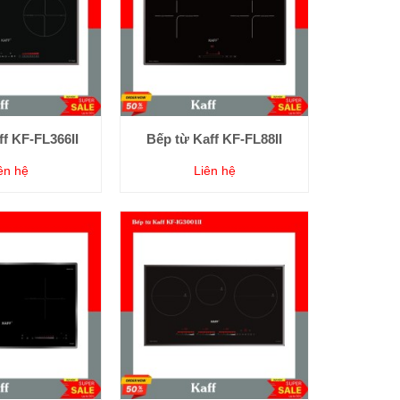
ff KF-FL366II
Bếp từ Kaff KF-FL88II
ên hệ
Liên hệ