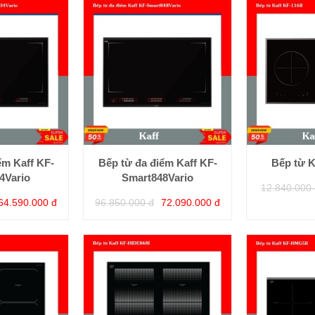
ểm Kaff KF-
Bếp từ đa điểm Kaff KF-
Bếp từ K
4Vario
Smart848Vario
12.840.000 
64.590.000 đ
96.850.000 đ
72.090.000 đ