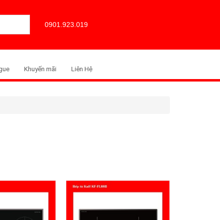
0901.923.019
gue
Khuyến mãi
Liên Hệ