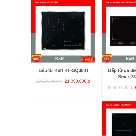
Bếp từ Kaff KF-SQ38IH
Bếp từ đa đi
Smart73
28.850.000 đ
21.090.000 đ
86.850.000 đ