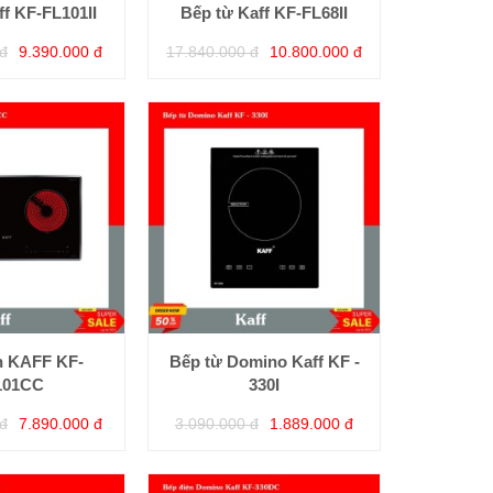
ff KF-FL101II
Bếp từ Kaff KF-FL68II
đ
9.390.000 đ
17.840.000 đ
10.800.000 đ
n KAFF KF-
Bếp từ Domino Kaff KF -
101CC
330I
đ
7.890.000 đ
3.090.000 đ
1.889.000 đ