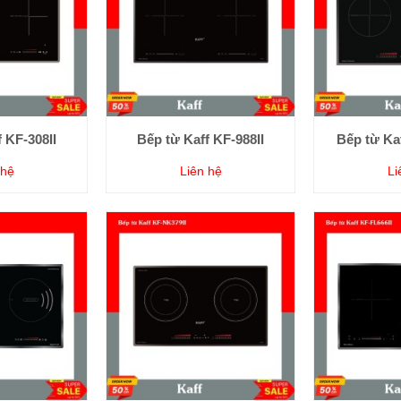
 KF-308II
Bếp từ Kaff KF-988II
Bếp từ Ka
 hệ
Liên hệ
Li