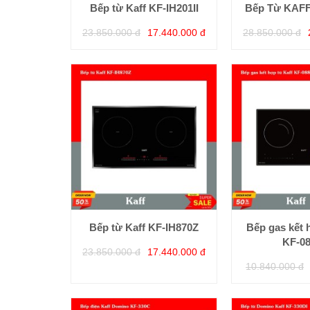
Bếp từ Kaff KF-IH201II
Bếp Từ KAFF 
23.850.000 đ
17.440.000 đ
28.850.000 đ
Bếp từ Kaff KF-IH870Z
Bếp gas kết 
KF-0
23.850.000 đ
17.440.000 đ
10.840.000 đ