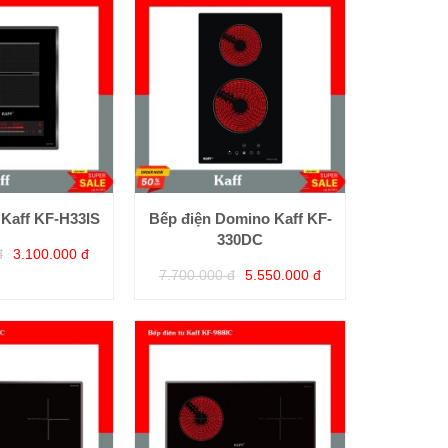
 Kaff KF-H33IS
Bếp điện Domino Kaff KF-
330DC
đ
3.100.000 đ
7.700.000 đ
5.550.000 đ