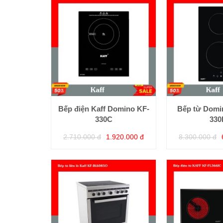
Bếp điện Kaff Domino KF-
Bếp từ Domin
330C
330
2.710.000 đ
1.920.000 đ
8.300.000 đ