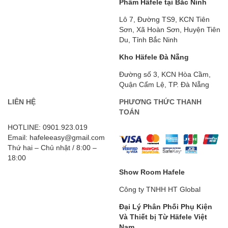
Phẩm Häfele tại Bắc Ninh
Lô 7, Đường TS9, KCN Tiên
Sơn, Xã Hoàn Sơn, Huyện Tiên
Du, Tỉnh Bắc Ninh
Kho Häfele Đà Nẵng
Đường số 3, KCN Hòa Cầm,
Quận Cẩm Lệ, TP. Đà Nẵng
LIÊN HỆ
PHƯƠNG THỨC THANH
TOÁN
HOTLINE: 0901.923.019
Email: hafeleeasy@gmail.com
Thứ hai – Chủ nhật / 8:00 –
18:00
Show Room Hafele
Công ty TNHH HT Global
Đại Lý Phân Phối Phụ Kiện
Và Thiết bị Từ Häfele
Việt
Nam