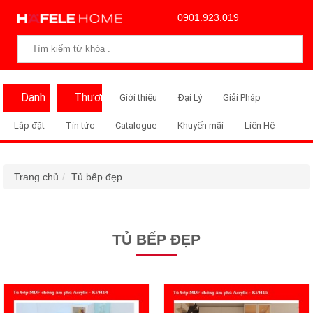
0901.923.019
Danh
Thương
Giới thiệu
Đại Lý
Giải Pháp
Mục
Hiệu
Lắp đặt
Tin tức
Catalogue
Khuyến mãi
Liên Hệ
Trang chủ
Tủ bếp đẹp
TỦ BẾP ĐẸP