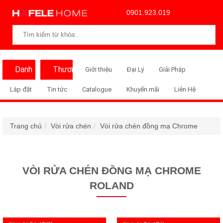
0901.923.019
Danh
Thương
Giới thiệu
Đại Lý
Giải Pháp
Mục
Hiệu
Lắp đặt
Tin tức
Catalogue
Khuyến mãi
Liên Hệ
Trang chủ
Vòi rửa chén
Vòi rửa chén đồng mạ Chrome
VÒI RỬA CHÉN ĐỒNG MẠ CHROME
ROLAND