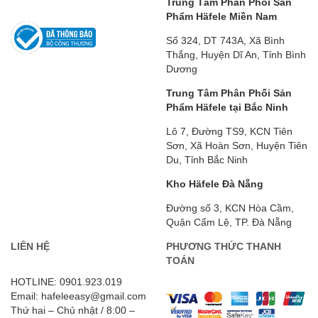
Trung Tâm Phân Phối Sản
Phẩm Häfele Miền Nam
Số 324, DT 743A, Xã Bình
Thắng, Huyện Dĩ An, Tỉnh Bình
Dương
Trung Tâm Phân Phối Sản
Phẩm Häfele tại Bắc Ninh
Lô 7, Đường TS9, KCN Tiên
Sơn, Xã Hoàn Sơn, Huyện Tiên
Du, Tỉnh Bắc Ninh
Kho Häfele Đà Nẵng
Đường số 3, KCN Hòa Cầm,
Quận Cẩm Lệ, TP. Đà Nẵng
LIÊN HỆ
PHƯƠNG THỨC THANH
TOÁN
HOTLINE: 0901.923.019
Email: hafeleeasy@gmail.com
Thứ hai – Chủ nhật / 8:00 –