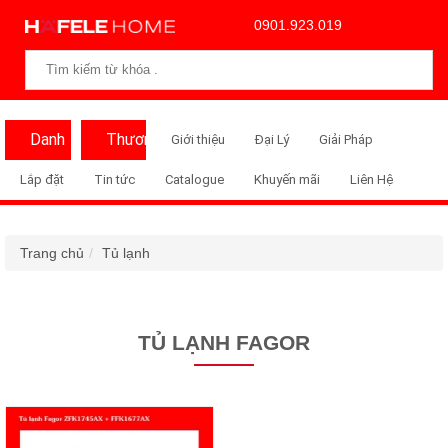
0901.923.019
Danh
Thương
Giới thiệu
Đại Lý
Giải Pháp
Mục
Hiệu
Lắp đặt
Tin tức
Catalogue
Khuyến mãi
Liên Hệ
Trang chủ
Tủ lạnh
TỦ LẠNH FAGOR