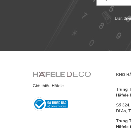
Điền thôn
KHO H
Giới thiệu Häfele
Trung 
Häfele
Số 324,
Dĩ An, 
Trung 
Häfele 