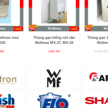
llmax inox
Thùng gạo kiếng nút vặn
Thùng gạo 1
010
Wellmax MX-27, MX-28
Wellm
 hệ
Liên hệ
2.960.00