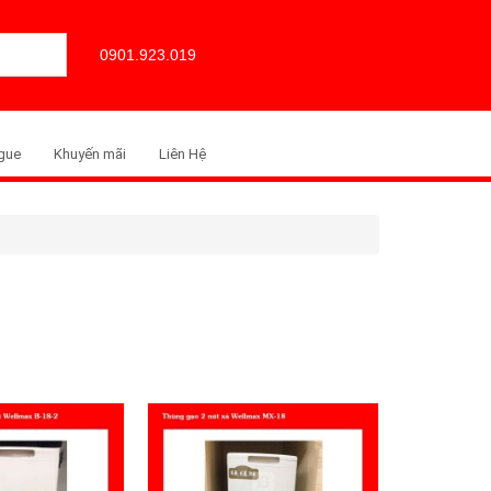
0901.923.019
gue
Khuyến mãi
Liên Hệ