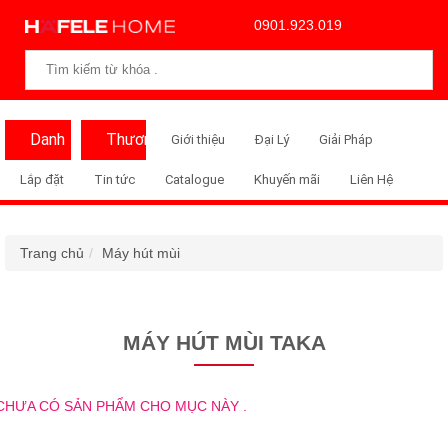
0901.923.019
Danh
Thương
Giới thiệu
Đại Lý
Giải Pháp
Mục
Hiệu
Lắp đặt
Tin tức
Catalogue
Khuyến mãi
Liên Hệ
Trang chủ
Máy hút mùi
MÁY HÚT MÙI TAKA
CHƯA CÓ SẢN PHẨM CHO MỤC NÀY .