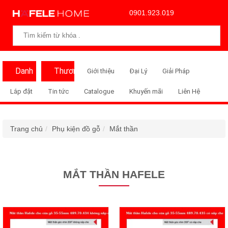
0901.923.019
Danh
Thương
Giới thiệu
Đại Lý
Giải Pháp
Mục
Hiệu
Lắp đặt
Tin tức
Catalogue
Khuyến mãi
Liên Hệ
Trang chủ
Phụ kiện đồ gỗ
Mắt thần
MẮT THẦN HAFELE