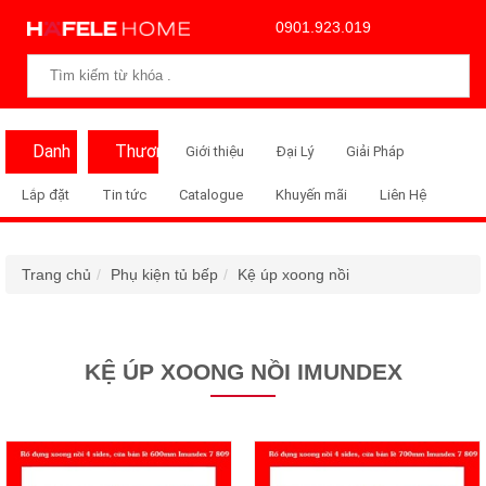
0901.923.019
Danh
Thương
Giới thiệu
Đại Lý
Giải Pháp
Mục
Hiệu
Lắp đặt
Tin tức
Catalogue
Khuyến mãi
Liên Hệ
Trang chủ
Phụ kiện tủ bếp
Kệ úp xoong nồi
KỆ ÚP XOONG NỒI IMUNDEX