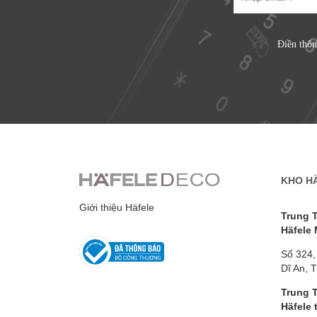
Điền thôn
KHO H
Giới thiệu Häfele
Trung 
Häfele
Số 324,
Dĩ An, 
Trung 
Häfele 