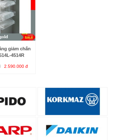
tầng giảm chấn
4514L-4514R
đ
2.590.000 đ