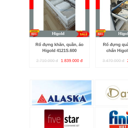
Rổ đựng khăn, quần, áo
Rổ đựng quầ
Higold 4121S.600
chấn Higol
2.710.000 đ
1.839.000 đ
3.470.000 đ