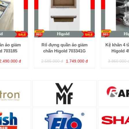
n áo giảm
Rổ đựng quần áo giảm
Kệ khăn 4 
d 703185
chấn Higold 703341G
Higold 
2.490.000 đ
2.585.000 đ
1.749.000 đ
3.860.000 