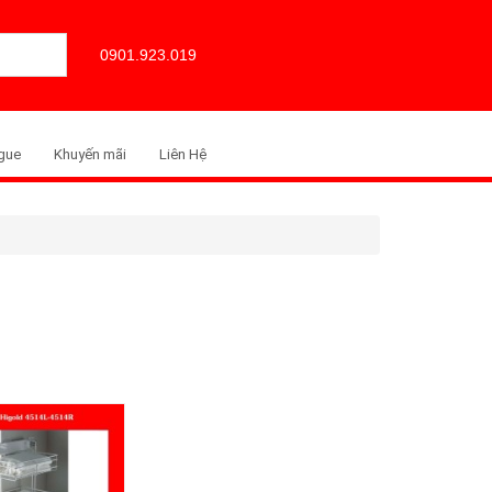
0901.923.019
gue
Khuyến mãi
Liên Hệ