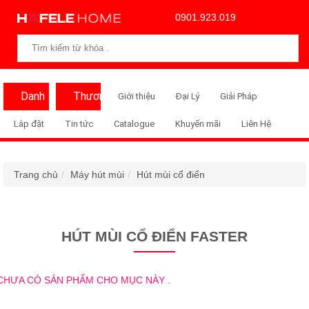
0901.923.019
Danh
Thương
Giới thiệu
Đại Lý
Giải Pháp
Mục
Hiệu
Lắp đặt
Tin tức
Catalogue
Khuyến mãi
Liên Hệ
Trang chủ
Máy hút mùi
Hút mùi cổ điển
HÚT MÙI CỔ ĐIỂN FASTER
CHƯA CÓ SẢN PHẨM CHO MỤC NÀY .