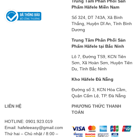
Trung Tâm Phân Phối Sản
Phẩm Häfele Miền Nam
Số 324, DT 743A, Xã Bình
Thắng, Huyện Dĩ An, Tỉnh Bình
Dương
Trung Tâm Phân Phối Sản
Phẩm Häfele tại Bắc Ninh
Lô 7, Đường TS9, KCN Tiên
Sơn, Xã Hoàn Sơn, Huyện Tiên
Du, Tỉnh Bắc Ninh
Kho Häfele Đà Nẵng
Đường số 3, KCN Hòa Cầm,
Quận Cẩm Lệ, TP. Đà Nẵng
LIÊN HỆ
PHƯƠNG THỨC THANH
TOÁN
HOTLINE: 0901.923.019
Email: hafeleeasy@gmail.com
Thứ hai – Chủ nhật / 8:00 –