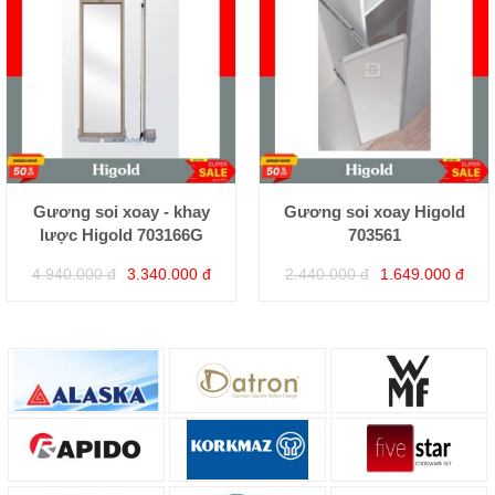
Gương soi xoay - khay
Gương soi xoay Higold
lược Higold 703166G
703561
4.940.000 đ
3.340.000 đ
2.440.000 đ
1.649.000 đ