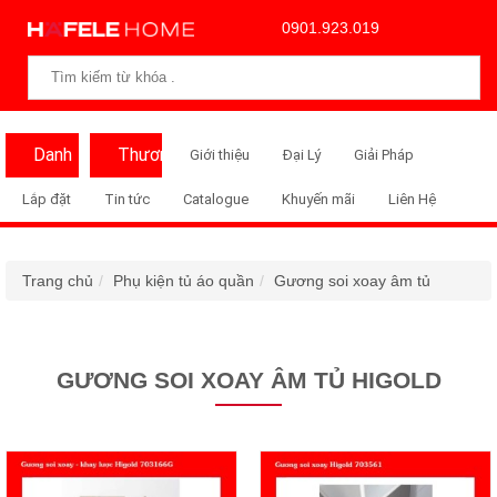
0901.923.019
Danh
Thương
Giới thiệu
Đại Lý
Giải Pháp
Mục
Hiệu
Lắp đặt
Tin tức
Catalogue
Khuyến mãi
Liên Hệ
Trang chủ
Phụ kiện tủ áo quần
Gương soi xoay âm tủ
GƯƠNG SOI XOAY ÂM TỦ HIGOLD