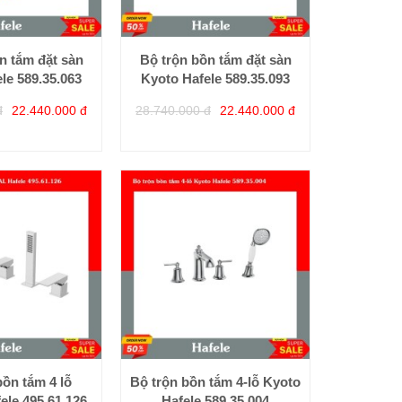
n tắm đặt sàn
Bộ trộn bồn tắm đặt sàn
le 589.35.063
Kyoto Hafele 589.35.093
đ
22.440.000 đ
28.740.000 đ
22.440.000 đ
bồn tắm 4 lỗ
Bộ trộn bồn tắm 4-lỗ Kyoto
le 495.61.126
Hafele 589.35.004