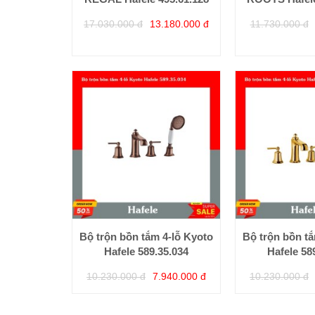
17.030.000 đ
13.180.000 đ
11.730.000 đ
Bộ trộn bồn tắm 4-lỗ Kyoto
Bộ trộn bồn tắ
Hafele 589.35.034
Hafele 58
10.230.000 đ
7.940.000 đ
10.230.000 đ