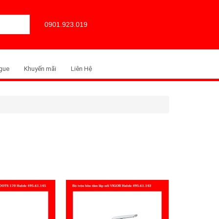
0901.923.019
gue
Khuyến mãi
Liên Hệ