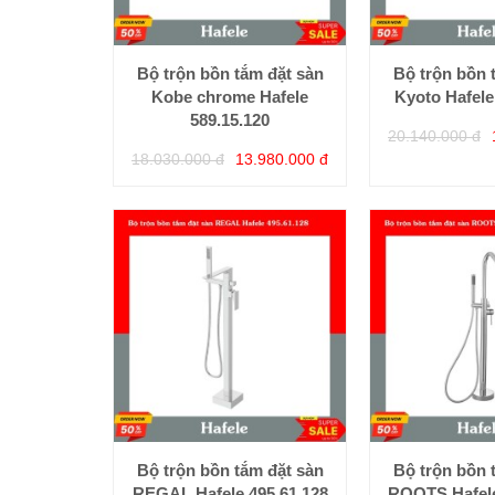
Bộ trộn bồn tắm đặt sàn
Bộ trộn bồn 
Kobe chrome Hafele
Kyoto Hafele
589.15.120
20.140.000 đ
18.030.000 đ
13.980.000 đ
Bộ trộn bồn tắm đặt sàn
Bộ trộn bồn 
REGAL Hafele 495.61.128
ROOTS Hafele