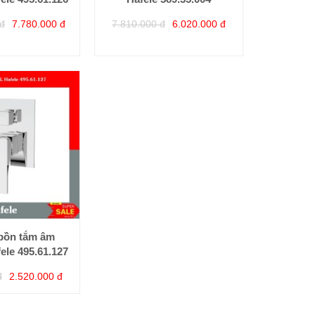
đ
7.780.000 đ
7.810.000 đ
6.020.000 đ
 bồn tắm âm
le 495.61.127
đ
2.520.000 đ