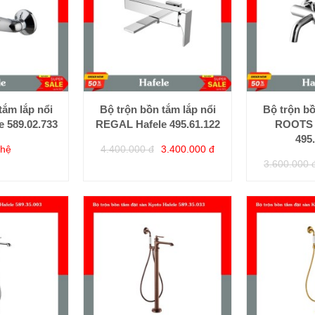
tắm lắp nổi
Bộ trộn bồn tắm lắp nổi
Bộ trộn bồ
 589.02.733
REGAL Hafele 495.61.122
ROOTS 1
495
 hệ
4.400.000 đ
3.400.000 đ
3.600.000 