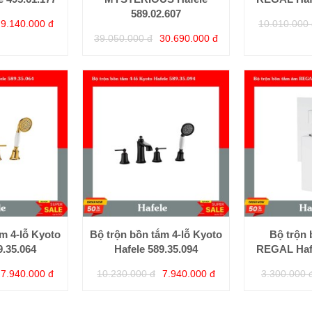
589.02.607
9.140.000 đ
10.010.000 
39.050.000 đ
30.690.000 đ
m 4-lỗ Kyoto
Bộ trộn bồn tắm 4-lỗ Kyoto
Bộ trộn
9.35.064
Hafele 589.35.094
REGAL Hafe
7.940.000 đ
10.230.000 đ
7.940.000 đ
3.300.000 