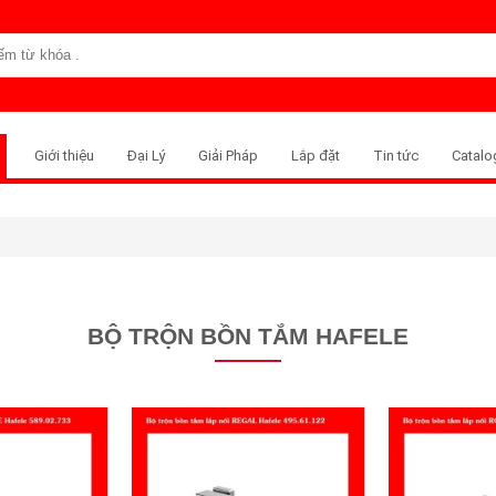
Giới thiệu
Đại Lý
Giải Pháp
Lắp đặt
Tin tức
Catalo
BỘ TRỘN BỒN TẮM HAFELE