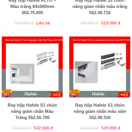
Ray hộp Hafele ALTO –
Ray hộp Hafele S1 chức
Màu trắng 84x500mm
năng giảm chấn màu trắng
552.75.005
552.49.716
740.000 đ
Liên hệ
740.000 đ
519.000 đ
Ray hộp Hafele S1 chức
Ray hộp Hafele S1 chức
năng giảm chấn Màu
năng giảm chấn màu xám
Trắng 552.55.700
552.49.316
740.000 đ
522.000 đ
740.000 đ
519.000 đ