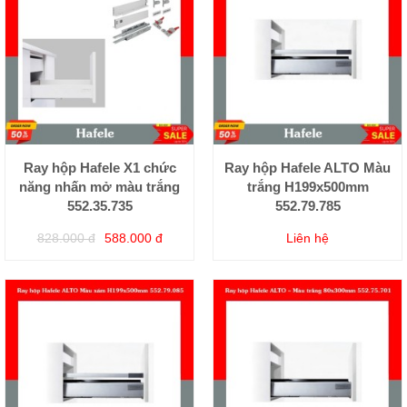
Ray hộp Hafele X1 chức
Ray hộp Hafele ALTO Màu
năng nhấn mở màu trắng
trắng H199x500mm
552.35.735
552.79.785
828.000 đ
588.000 đ
Liên hệ