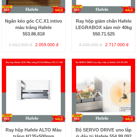
Ngăn kéo góc CC.X1 intivo
Ray hộp giảm chấn Hafele
màu trắng Hafele
LEGRABOX xám mờ 40kg
553.86.818
550.71.525
2.562.000 đ
2.059.000 đ
3.336.000 đ
2.717.000 đ
Ray hộp Hafele ALTO Màu
Bộ SERVO DRIVE uno lắp
trắng H135x500mm
ở đáy tủ Hafele 554.99.092