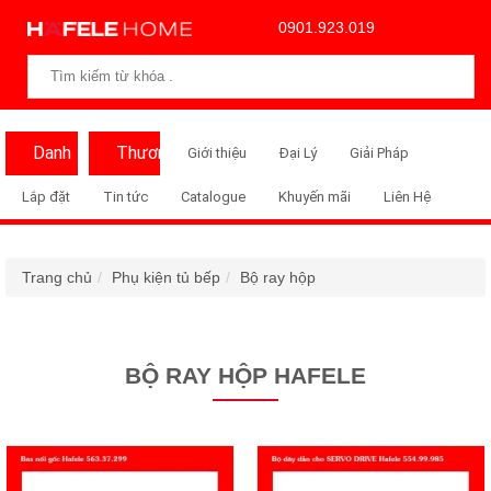
0901.923.019
Danh
Thương
Giới thiệu
Đại Lý
Giải Pháp
Mục
Hiệu
Lắp đặt
Tin tức
Catalogue
Khuyến mãi
Liên Hệ
Trang chủ
Phụ kiện tủ bếp
Bộ ray hộp
BỘ RAY HỘP HAFELE