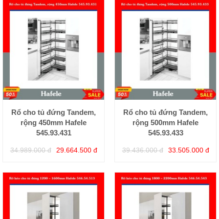
Rổ cho tủ đứng Tandem,
Rổ cho tủ đứng Tandem,
rộng 450mm Hafele
rộng 500mm Hafele
545.93.431
545.93.433
34.989.000 đ
29.664.500 đ
39.436.000 đ
33.505.000 đ