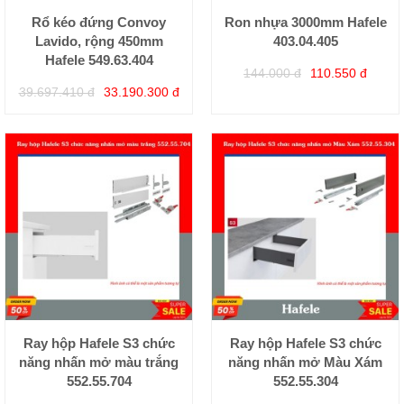
Rổ kéo đứng Convoy
Ron nhựa 3000mm Hafele
Lavido, rộng 450mm
403.04.405
Hafele 549.63.404
144.000 đ
110.550 đ
39.697.410 đ
33.190.300 đ
Ray hộp Hafele S3 chức
Ray hộp Hafele S3 chức
năng nhấn mở màu trắng
năng nhấn mở Màu Xám
552.55.704
552.55.304