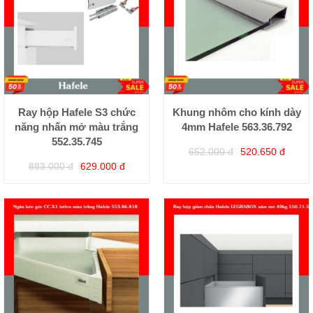
Ray hộp Hafele S3 chức
Khung nhôm cho kính dày
năng nhấn mở màu trắng
4mm Hafele 563.36.792
552.35.745
652.000 đ
520.650 đ
883.000 đ
629.000 đ