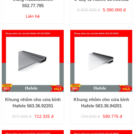
552.77.785
6.609.000 đ
5.390.000 đ
Liên hệ
Khung nhôm cho cửa kính
Khung nhôm cho cửa kính
Hafele 563.36.92201
Hafele 563.36.94201
877.500 đ
712.325 đ
734.500 đ
590.775 đ