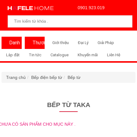
0901.923.019
Danh
Thương
Giới thiệu
Đại Lý
Giải Pháp
Mục
Hiệu
Lắp đặt
Tin tức
Catalogue
Khuyến mãi
Liên Hệ
Trang chủ
Bếp điện bếp từ
Bếp từ
BẾP TỪ TAKA
CHƯA CÓ SẢN PHẨM CHO MỤC NÀY .