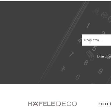
Điền thôn
KHO H