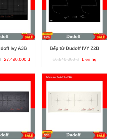
doff Ivy A3B
Bếp từ Dudoff IVY Z2B
đ
27.490.000 đ
16.540.000 đ
Liên hệ