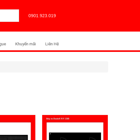
0901.923.019
gue
Khuyến mãi
Liên Hệ