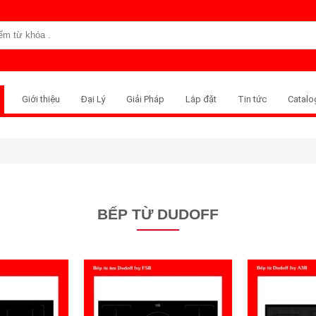
Giới thiệu
Đại Lý
Giải Pháp
Lắp đặt
Tin tức
Catalo
BẾP TỪ DUDOFF