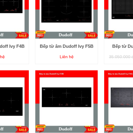
off Ivy F4B
Bếp từ âm Dudoff Ivy F5B
Bếp từ Du
 hệ
Liên hệ
35.050.000 