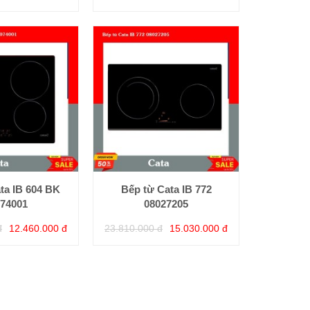
ta IB 604 BK
Bếp từ Cata IB 772
74001
08027205
đ
12.460.000 đ
23.810.000 đ
15.030.000 đ