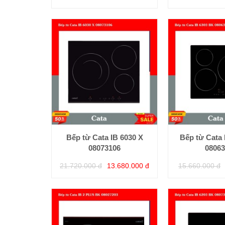
Bếp từ Cata IB 6030 X
Bếp từ Cata 
08073106
08063
21.720.000 đ
13.680.000 đ
15.660.000 đ