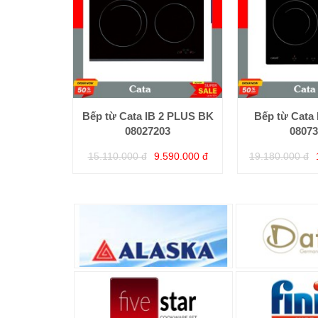
Bếp từ Cata IB 2 PLUS BK
Bếp từ Cata 
08027203
08073
15.110.000 đ
9.590.000 đ
19.180.000 đ