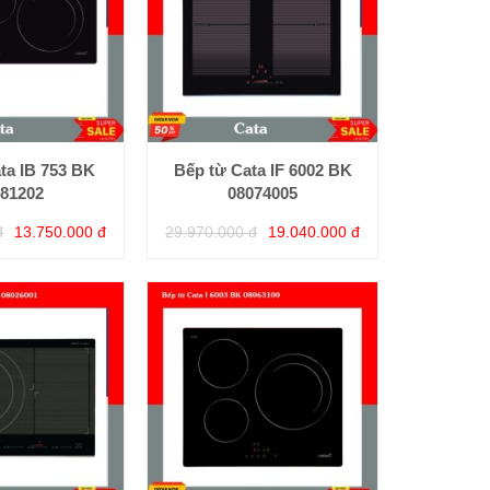
ta IB 753 BK
Bếp từ Cata IF 6002 BK
81202
08074005
đ
13.750.000 đ
29.970.000 đ
19.040.000 đ