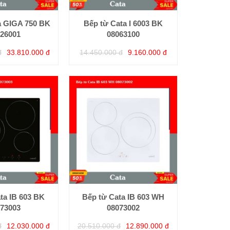
a GIGA 750 BK
Bếp từ Cata I 6003 BK
26001
08063100
đ
33.810.000 đ
14.450.000 đ
9.160.000 đ
ta IB 603 BK
Bếp từ Cata IB 603 WH
73003
08073002
đ
12.030.000 đ
20.510.000 đ
12.890.000 đ