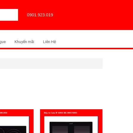
0901.923.019
gue
Khuyến mãi
Liên Hệ