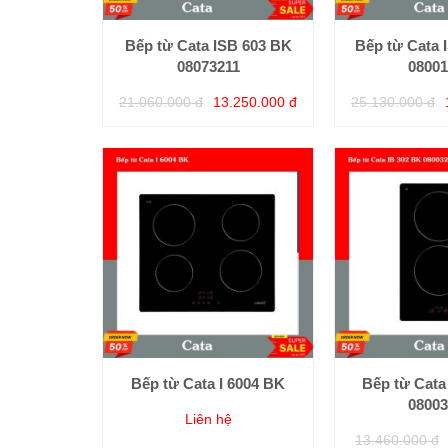
Bếp từ Cata ISB 603 BK
Bếp từ Cata 
08073211
08001
21.060.000 đ
13.250.000 đ
25.130.000 đ
Bếp từ Cata I 6004 BK
Bếp từ Cata
08003
Liên hệ
13.460.000 đ