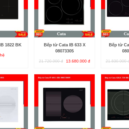
IB 1822 BK
Bếp từ Cata IB 633 X
Bếp từ Ca
08073305
080
 hệ
21.720.000 đ
13.680.000 đ
21.830.000 