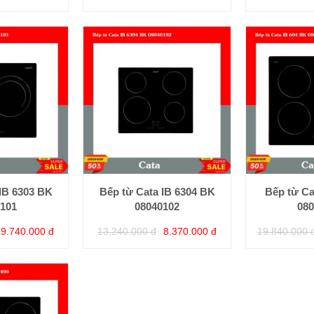
IB 6303 BK
Bếp từ Cata IB 6304 BK
Bếp từ Ca
101
08040102
080
9.740.000 đ
13.240.000 đ
8.370.000 đ
19.840.000 