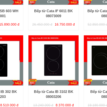
ISB 603 WH
Bếp từ Cata IF 6011 BK
Bếp từ Cat
001
08073009
080
15.890.000 đ
26.450.000 đ
16.750.000 đ
52.850.000 
 IB 302 BK
Bếp từ Cata IB 3102 BK
Bếp từ Ca
203
08003206
080
8.510.000 đ
13.240.000 đ
8.370.000 đ
19.180.000 