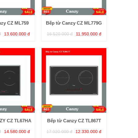
nzy CZ ML759
Bếp từ Canzy CZ ML779G
đ
13.600.000 đ
16.520.000 đ
11.950.000 đ
ZY CZ TL67HA
Bếp từ Canzy CZ TL867T
đ
14.580.000 đ
17.020.000 đ
12.330.000 đ