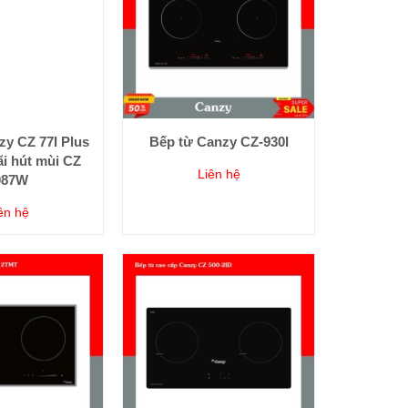
zy CZ 77I Plus
Bếp từ Canzy CZ-930I
i hút mùi CZ
Liên hệ
087W
ên hệ