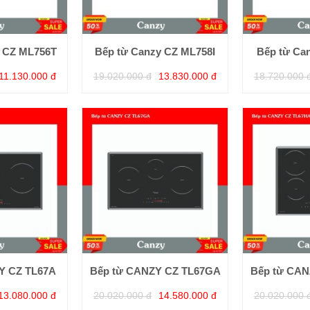
y CZ ML756T
Bếp từ Canzy CZ ML758I
Bếp từ Ca
11.130.000 đ
19.020.000 đ
13.830.000 đ
18.720.000 
Y CZ TL67A
Bếp từ CANZY CZ TL67GA
Bếp từ CAN
13.080.000 đ
20.020.000 đ
14.580.000 đ
20.020.000 