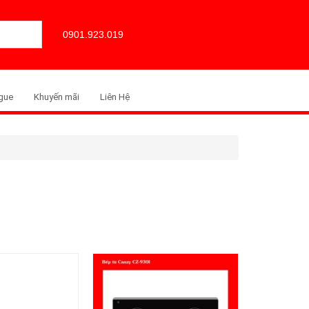
0901.923.019
gue
Khuyến mãi
Liên Hệ