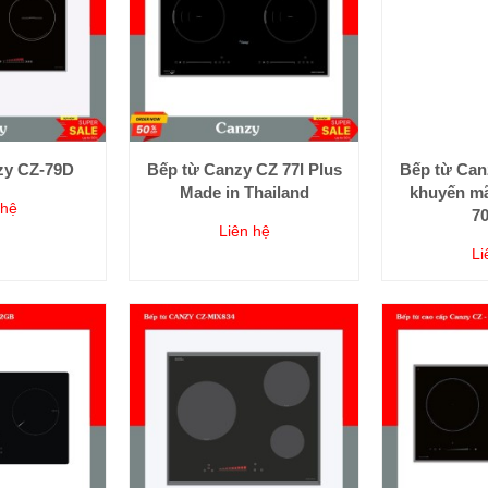
zy CZ-79D
Bếp từ Canzy CZ 77I Plus
Bếp từ Can
Made in Thailand
khuyến mã
 hệ
7
Liên hệ
Li