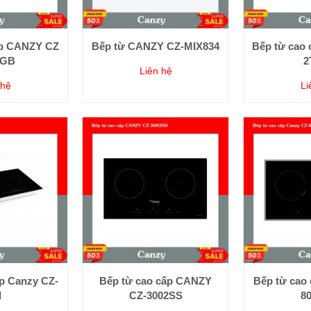
ấp CANZY CZ
Bếp từ CANZY CZ-MIX834
Bếp từ cao 
2GB
2
Liên hệ
 hệ
Li
p Canzy CZ-
Bếp từ cao cấp CANZY
Bếp từ cao
I
CZ-3002SS
8