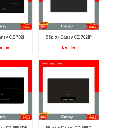
anzy CZ 702I
Bếp từ Canzy CZ 702IP
ên hệ
Liên hệ
zy CZ 9898DP
Bếp từ Canzy CZ 989D