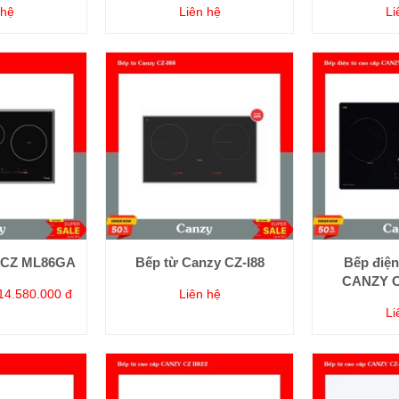
 hệ
Liên hệ
Li
y CZ ML86GA
Bếp từ Canzy CZ-I88
Bếp điện
CANZY C
14.580.000 đ
Liên hệ
Li