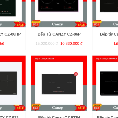
ZY CZ-86HP
Bếp Từ CANZY CZ-86P
Bếp từ C
 hệ
15.020.000 đ
10.830.000 đ
Li
ZY CZ 922
Bếp từ Canzy CZ 922H
Bếp từ Can