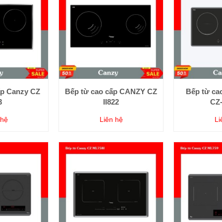
ấp Canzy CZ
Bếp từ cao cấp CANZY CZ
Bếp từ ca
3
II822
CZ-
 hệ
Liên hệ
Li