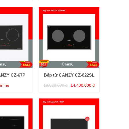
ANZY CZ-67P
Bếp từ CANZY CZ-822SL
ên hệ
19.820.000 đ
14.430.000 đ