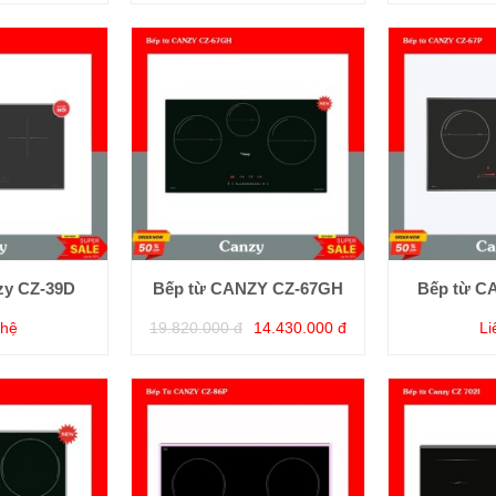
zy CZ-39D
Bếp từ CANZY CZ-67GH
Bếp từ C
 hệ
19.820.000 đ
14.430.000 đ
Li