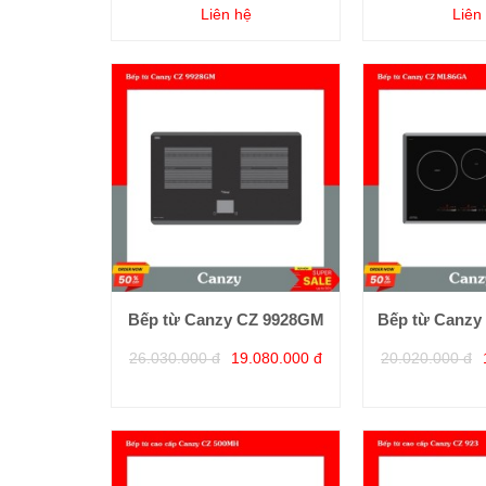
Liên hệ
Liên
Bếp từ Canzy CZ 9928GM
Bếp từ Canz
26.030.000 đ
19.080.000 đ
20.020.000 đ