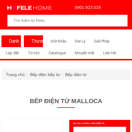
0901.923.019
Danh
Thương
Giới thiệu
Đại Lý
Giải Pháp
Mục
Hiệu
Lắp đặt
Tin tức
Catalogue
Khuyến mãi
Liên Hệ
Trang chủ
Bếp điện bếp từ
Bếp điện từ
BẾP ĐIỆN TỪ MALLOCA